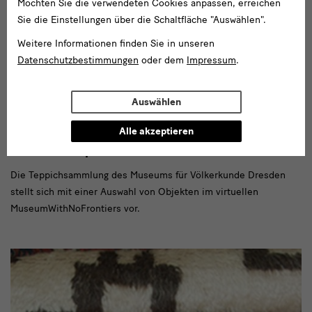
Möchten Sie die verwendeten Cookies anpassen, erreichen
Sie die Einstellungen über die Schaltfläche "Auswählen".
Weitere Informationen finden Sie in unseren
Datenschutzbestimmungen
oder dem
Impressum
.
Auswählen
Alle akzeptieren
Januar 2017 - März 2023
Discover Carpet Art
Die Teppichsammlung des Museums für Völkerkunde Dresden
stellt sich mit einer Auswahl von Objekten im virtuellen
MuseumWithNoFrontiers vor.