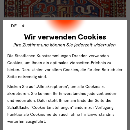
Sprachwechsler
DE
Januar 2020 - März 2023
Die kaukasischen Knüpfarbeiten und
Wir verwenden Cookies
Flachgewebe des Museums für Völkerkunde
Ihre Zustimmung können Sie jederzeit widerrufen.
Dresden
Die Staatlichen Kunstsammlungen Dresden verwenden
Das Museum für Völkerkunde Dresden ist mit seinen
Cookies, um Ihnen ein optimales Webseiten-Erlebnis zu
kaukasischen Knüpfteppichen und Flachgeweben Partner in
bieten. Dazu zählen vor allem Cookies, die für den Betrieb der
einem Projekt zur Teppich-Webkunst Aserbaidschans.
Seite notwendig sind.
Klicken Sie auf „Alle akzeptieren“, um alle Cookies zu
akzeptieren. Sie können Ihr Einverständnis jederzeit ändern
und widerrufen. Dafür steht Ihnen am Ende der Seite die
Schaltfläche "Cookie-Einstellungen" ändern zur Verfügung.
Funktionale Cookies werden auch ohne Ihr Einverständnis
weiterhin ausgeführt.