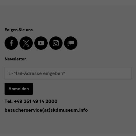
Social
Folgen Sie uns
Media
und
Facebook
X
Youtube
Instagram
SKD
Blog
Newsletter
Newsletter
E-
Mail-
Adresse
Anmelden
eingeben*
Tel. +49 351 49 14 2000
* Pflichtfeld
besucherservice(at)skdmuseum.info
Ich stimme der
Datenschutzerklärung
zu.*
Bitte wählen Sie mindestens einen Newsletter aus.
Ich möchte gern folgende
Newsletter
abonnieren*