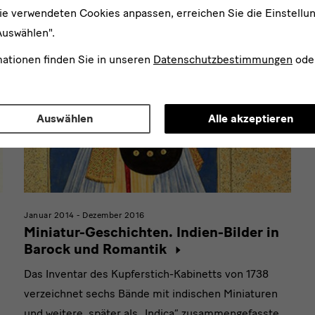
ie verwendeten Cookies anpassen, erreichen Sie die Einstellu
Auswählen".
mationen finden Sie in unseren
Datenschutzbestimmungen
ode
Auswählen
Alle akzeptieren
Januar 2014 - Dezember 2016
Miniatur-Geschichten. Indien-Bilder in
Barock und Romantik
Das Inventar des Kupferstich-Kabinetts von 1738
verzeichnet sechs Bände mit indischen Miniaturen
und weitere, später als „Indica“ zusammengefasste