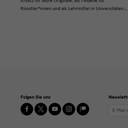
Ersatz für teure Originale, als Modelle für
Künstler*innen und als Lehrmittel in Universitäten...
Social
Folgen Sie uns
Newslett
Media
Facebook
X
Youtube
Instagram
SKD
E-
Blog
und
Mail-
Adresse
* Pflichtfel