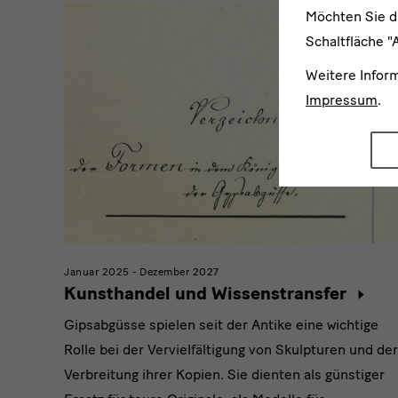
Möchten Sie d
Schaltfläche "
Weitere Infor
Impressum
.
Januar 2025 - Dezember 2027
Kunsthandel und Wissenstransfer
Gipsabgüsse spielen seit der Antike eine wichtige
Rolle bei der Vervielfältigung von Skulpturen und der
Verbreitung ihrer Kopien. Sie dienten als günstiger