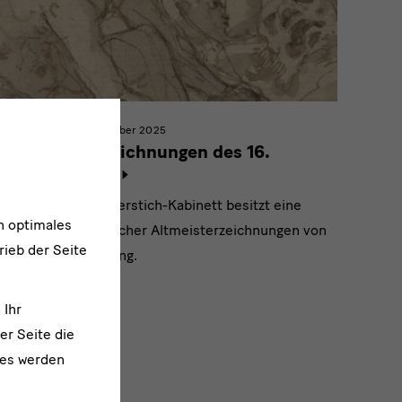
Dezember 2017 - Dezember 2025
Italienische Zeichnungen des 16.
Jahrhunderts
Das Dresdner Kupferstich-Kabinett besitzt eine
n optimales
Sammlung italienischer Altmeisterzeichnungen von
rieb der Seite
internationalem Rang.
 Ihr
er Seite die
ies werden