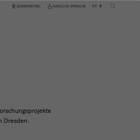
Sprachwechsler
DE
BARRIEREFREI
EINFACHE SPRACHE
SUCHE
Forschungsprojekte
n Dresden.