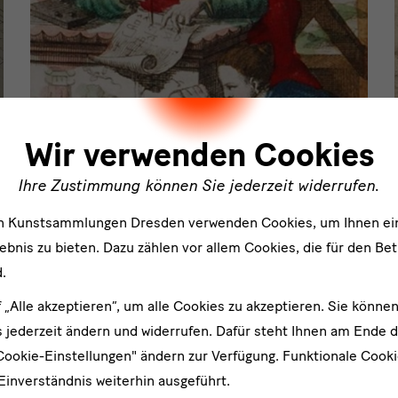
ler
Januar 2014 - Dezember 2016
Wir verwenden Cookies
Frühe Asiatica und Chinoiserien am
sächsischen Hof
Ihre Zustimmung können Sie jederzeit widerrufen.
Im Zuge der europäischen China-Begeisterung des
en Kunstsammlungen Dresden verwenden Cookies, um Ihnen ei
17./18. Jahrhunderts verschmolzen verschiedene
bnis zu bieten. Dazu zählen vor allem Cookies, die für den Bet
asiatische Elemente zu einem Idealkonstrukt des
.
Fernöstlichen.
f „Alle akzeptieren“, um alle Cookies zu akzeptieren. Sie können
Forschungsprogramm:
Europa / Welt
 jederzeit ändern und widerrufen. Dafür steht Ihnen am Ende d
Cookie-Einstellungen" ändern zur Verfügung. Funktionale Cook
Abgeschlossen
Einverständnis weiterhin ausgeführt.