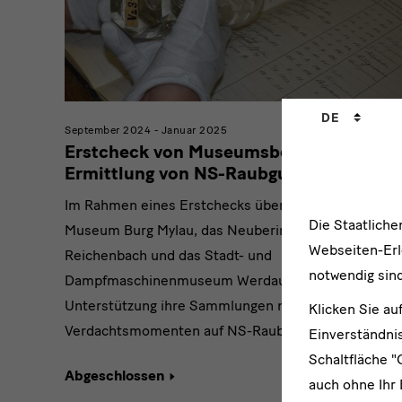
Sprachwechs
DE
September 2024 - Januar 2025
Erstcheck von Museumsbeständen zur
Ermittlung von NS-Raubgut
Im Rahmen eines Erstchecks überprüfen das
Die Staatlich
Museum Burg Mylau, das Neuberin-Museum in
Webseiten-Erle
Reichenbach und das Stadt- und
notwendig sind
Dampfmaschinenmuseum Werdau mit externer
Unterstützung ihre Sammlungen nach ersten
Klicken Sie au
Verdachtsmomenten auf NS-Raubgut.
Einverständnis
Schaltfläche "
Abgeschlossen
auch ohne Ihr 