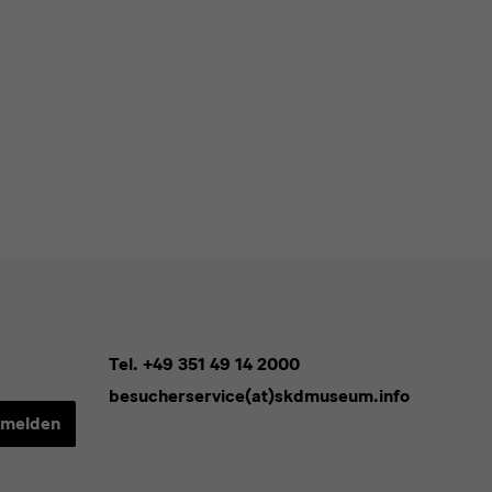
Tel. +49 351 49 14 2000
besucherservice(at)skdmuseum.info
melden