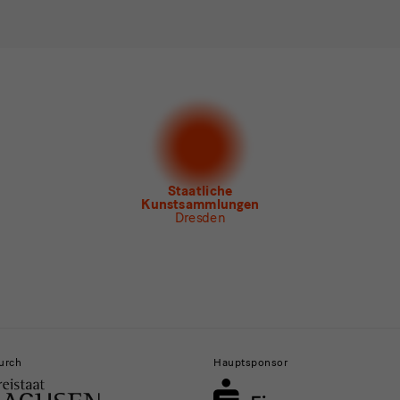
n*
stimme der
Datenschutzerklärung
zu.*
en Sie mindestens einen Newsletter aus.
 gern folgende
Newsletter
abonnieren*
letter
der Staatlichen Kunstsammlungen Dresden
letter
des Albertinum
letter Tourismus
letter
Museum für Sächsische Volkskunst
Staatliche
Kunstsammlungen
Dresden
urch
Hauptsponsor