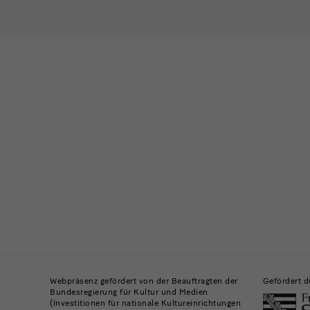
Newsletter
eingebe
Ich 
Bitte wähl
Ich möchte
News
News
News
News
Gebäude,
Museen
Webpräsenz gefördert von der Beauftragten der
Gefördert d
Bundesregierung für Kultur und Medien
und
(Investitionen für nationale Kultureinrichtungen