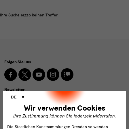
Modulüberschrift
Ihre Suche ergab keinen Treffer
Social
Folgen Sie uns
Media
und
Facebook
X
Youtube
Instagram
SKD
Blog
Newsletter
Newsletter
Sprachwechsler
DE
E-
Wir verwenden Cookies
Mail-
Ihre Zustimmung können Sie jederzeit widerrufen.
Adresse
Anmelden
eingeben*
Die Staatlichen Kunstsammlungen Dresden verwenden