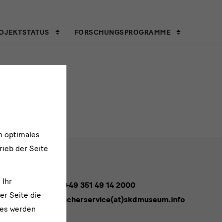
OJEKTSTATUS
FORSCHUNGSPROGRAMME
n optimales
rieb der Seite
 Ihr
Tel. +49 351 49 14 2000
er Seite die
besucherservice(at)skdmuseum.info
ies werden
melden