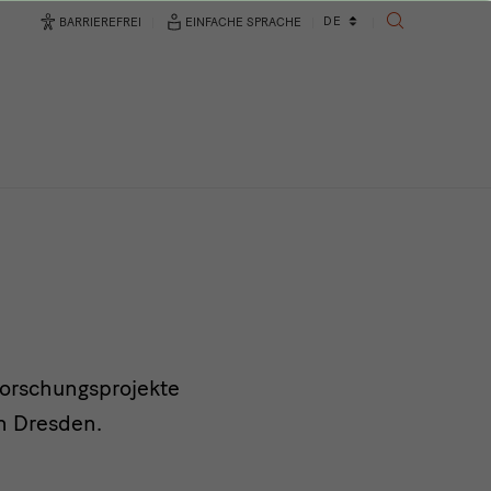
Sprachwechsler
DE
BARRIEREFREI
EINFACHE SPRACHE
SUCHE
Forschungsprojekte
n Dresden.