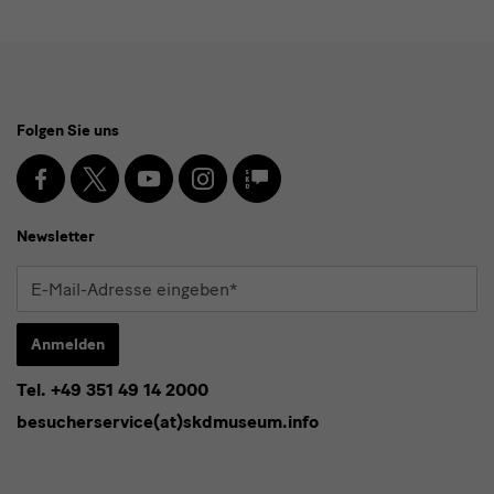
Social
Folgen Sie uns
Media
und
Facebook
X
Youtube
Instagram
SKD
Blog
Newsletter
Newsletter
E-
Mail-
Adresse
Anmelden
eingeben*
Tel. +49 351 49 14 2000
* Pflichtfeld
besucherservice(at)skdmuseum.info
Ich stimme der
Datenschutzerklärung
zu.*
Bitte wählen Sie mindestens einen Newsletter aus.