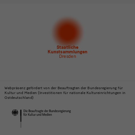
Ich möchte gern folgende
Newsletter
abonnieren*
Newsletter
der Staatlichen Kunstsammlungen
Dresden
Newsletter
des Albertinum
Newsletter Tourismus
Newsletter
Museum für Sächsische Volkskunst
Staatliche
Kunstsammlungen
Dresden
Gebäude,
Museen
Webpräsenz gefördert von der Beauftragten der Bundesregierung für
Kultur und Medien (Investitionen für nationale Kultureinrichtungen in
und
Ostdeutschland)
Institutionen