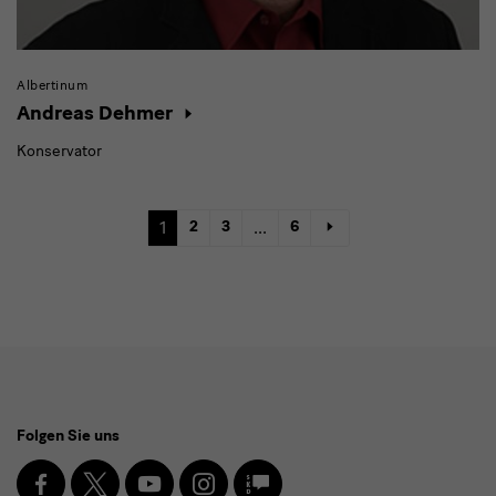
Albertinum
Andreas Dehmer
Konservator
1
2
3
...
6
Social
Folgen Sie uns
Media
und
Facebook
X
Youtube
Instagram
SKD