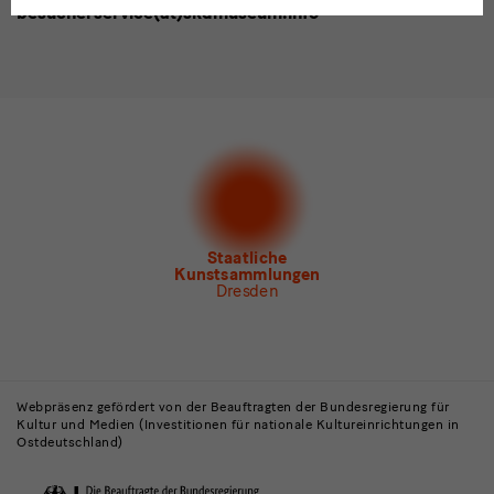
besucherservice(at)skdmuseum.info
Ich stimme der
Datenschutzerklärung
zu.*
Bitte wählen Sie mindestens einen Newsletter aus.
Ich möchte gern folgende
Newsletter
abonnieren*
Newsletter
der Staatlichen Kunstsammlungen
Dresden
Newsletter
des Albertinum
Newsletter Tourismus
Newsletter
Museum für Sächsische Volkskunst
Staatliche
Kunstsammlungen
Dresden
Gebäude,
Museen
Webpräsenz gefördert von der Beauftragten der Bundesregierung für
Kultur und Medien (Investitionen für nationale Kultureinrichtungen in
und
Ostdeutschland)
Institutionen