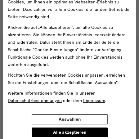
Cookies, um Ihnen ein optimales Webseiten-Erlebnis zu
bieten. Dazu zählen vor allem Cookies, die für den Betrieb der
Wissenschaftliche Hilfskraft / Projektmitarbeiter
Seite notwendig sind.
Klicken Sie auf „Alle akzeptieren“, um alle Cookies zu
akzeptieren. Sie können Ihr Einverständnis jederzeit ändern
und widerrufen. Dafür steht Ihnen am Ende der Seite die
Schaltfläche "Cookie-Einstellungen" ändern zur Verfügung.
Social
Funktionale Cookies werden auch ohne Ihr Einverständnis
Folgen Sie uns
Media
weiterhin ausgeführt.
und
Facebook
X
Youtube
Instagram
SKD
Möchten Sie die verwendeten Cookies anpassen, erreichen
Blog
Newsletter
Sie die Einstellungen über die Schaltfläche "Auswählen".
Newsletter
Weitere Informationen finden Sie in unseren
Datenschutzbestimmungen
oder dem
Impressum
.
E-
Mail-
Adresse
Auswählen
Anmelden
eingeben*
Alle akzeptieren
Tel. +49 351 49 14 2000
* Pflichtfeld