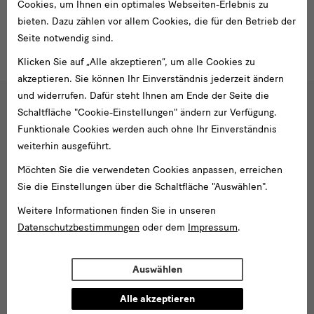
Cookies, um Ihnen ein optimales Webseiten-Erlebnis zu
bieten. Dazu zählen vor allem Cookies, die für den Betrieb der
Kuratorin
Seite notwendig sind.
Klicken Sie auf „Alle akzeptieren“, um alle Cookies zu
akzeptieren. Sie können Ihr Einverständnis jederzeit ändern
und widerrufen. Dafür steht Ihnen am Ende der Seite die
Schaltfläche "Cookie-Einstellungen" ändern zur Verfügung.
Social
Funktionale Cookies werden auch ohne Ihr Einverständnis
Folgen Sie uns
Media
weiterhin ausgeführt.
und
Facebook
X
Youtube
Instagram
SKD
Möchten Sie die verwendeten Cookies anpassen, erreichen
Blog
Newsletter
Sie die Einstellungen über die Schaltfläche "Auswählen".
Newsletter
Weitere Informationen finden Sie in unseren
Datenschutzbestimmungen
oder dem
Impressum
.
E-
Mail-
Adresse
Auswählen
Anmelden
eingeben*
Alle akzeptieren
Tel. +49 351 49 14 2000
* Pflichtfeld