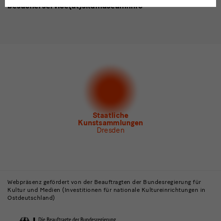
besucherservice(at)skdmuseum.info
Ich stimme der
Datenschutzerklärung
zu.*
Bitte wählen Sie mindestens einen Newsletter aus.
Ich möchte gern folgende
Newsletter
abonnieren*
Newsletter
der Staatlichen Kunstsammlungen
Dresden
Newsletter
des Albertinum
Newsletter Tourismus
Newsletter
Museum für Sächsische Volkskunst
Staatliche
Kunstsammlungen
Dresden
Gebäude,
Museen
Webpräsenz gefördert von der Beauftragten der Bundesregierung für
Kultur und Medien (Investitionen für nationale Kultureinrichtungen in
und
Ostdeutschland)
Institutionen