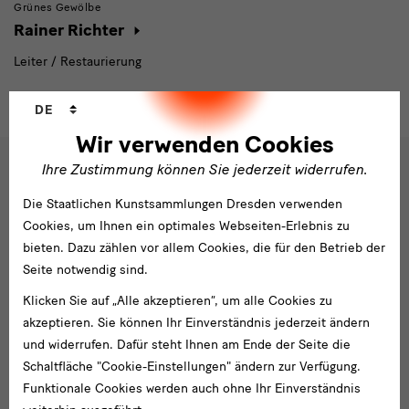
Grünes Gewölbe
Rainer Richter
Leiter / Restaurierung
Sprachwechsler
DE
Wir verwenden Cookies
Ihre Zustimmung können Sie jederzeit widerrufen.
Social
Die Staatlichen Kunstsammlungen Dresden verwenden
Folgen Sie uns
Media
Cookies, um Ihnen ein optimales Webseiten-Erlebnis zu
und
Facebook
X
Youtube
Instagram
SKD
bieten. Dazu zählen vor allem Cookies, die für den Betrieb der
Blog
Seite notwendig sind.
Newsletter
Newsletter
Klicken Sie auf „Alle akzeptieren“, um alle Cookies zu
akzeptieren. Sie können Ihr Einverständnis jederzeit ändern
E-
und widerrufen. Dafür steht Ihnen am Ende der Seite die
Mail-
Schaltfläche "Cookie-Einstellungen" ändern zur Verfügung.
Adresse
Anmelden
Funktionale Cookies werden auch ohne Ihr Einverständnis
eingeben*