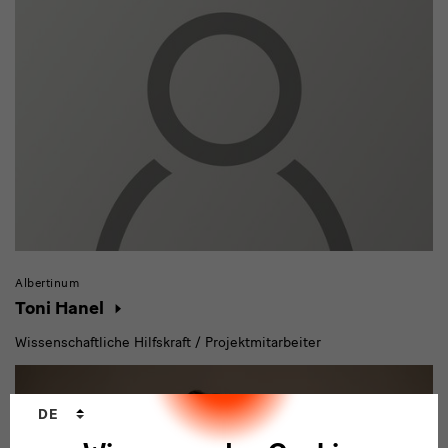
Albertinum
Toni Hanel
Wissenschaftliche Hilfskraft / Projektmitarbeiter
Sprachwechsler
DE