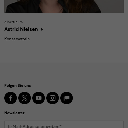
Albertinum
Astrid Nielsen
Konservatorin
Social
Folgen Sie uns
Media
und
Facebook
X
Youtube
Instagram
SKD
Blog
Newsletter
Newsletter
E-