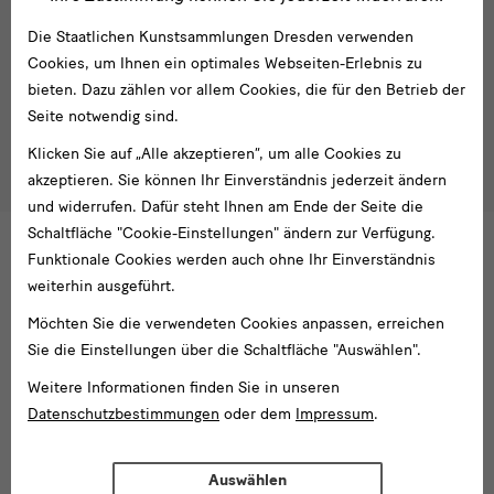
Mail-
Die Staatlichen Kunstsammlungen Dresden verwenden
Adresse
Anmelden
eingeben*
Cookies, um Ihnen ein optimales Webseiten-Erlebnis zu
bieten. Dazu zählen vor allem Cookies, die für den Betrieb der
Tel. +49 351 49 14 2000
* Pflichtfeld
Seite notwendig sind.
besucherservice(at)skdmuseum.info
Ich stimme der
Datenschutzerklärung
zu.*
Klicken Sie auf „Alle akzeptieren“, um alle Cookies zu
Bitte wählen Sie mindestens einen Newsletter aus.
akzeptieren. Sie können Ihr Einverständnis jederzeit ändern
und widerrufen. Dafür steht Ihnen am Ende der Seite die
Ich möchte gern folgende
Newsletter
abonnieren*
Schaltfläche "Cookie-Einstellungen" ändern zur Verfügung.
Newsletter
der Staatlichen Kunstsammlungen
Funktionale Cookies werden auch ohne Ihr Einverständnis
Dresden
weiterhin ausgeführt.
Newsletter
des Albertinum
Möchten Sie die verwendeten Cookies anpassen, erreichen
Newsletter Tourismus
Sie die Einstellungen über die Schaltfläche "Auswählen".
Newsletter
Museum für Sächsische Volkskunst
Staatliche
Weitere Informationen finden Sie in unseren
Kunstsammlungen
Datenschutzbestimmungen
oder dem
Impressum
.
Dresden
Auswählen
Gebäude,