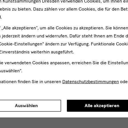
en Kunstsammlungen Dresden verwenden Cookies, um Ihnen ei
bnis zu bieten. Dazu zählen vor allem Cookies, die für den Bet
.
f „Alle akzeptieren“, um alle Cookies zu akzeptieren. Sie können
 jederzeit ändern und widerrufen. Dafür steht Ihnen am Ende d
Cookie-Einstellungen" ändern zur Verfügung. Funktionale Cook
Einverständnis weiterhin ausgeführt.
ie verwendeten Cookies anpassen, erreichen Sie die Einstellu
Auswählen".
mationen finden Sie in unseren
Datenschutzbestimmungen
ode
er
An
Auswählen
Alle akzeptieren
d
n*
stimme der
Datenschutzerklärung
zu.*