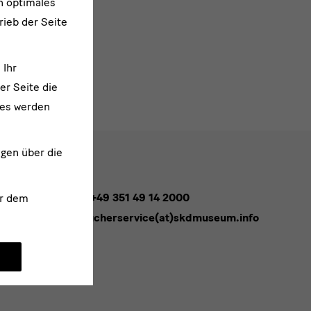
n optimales
rieb der Seite
 Ihr
er Seite die
ies werden
ngen über die
Tel. +49 351 49 14 2000
r dem
besucherservice(at)skdmuseum.info
melden