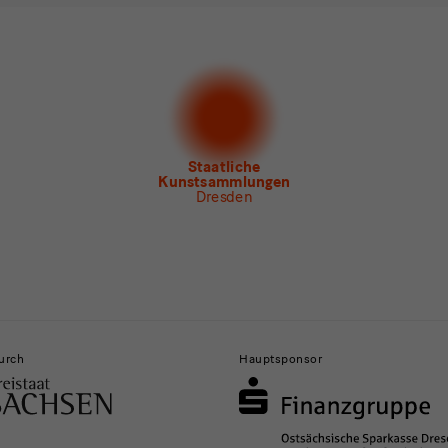
en Sie mindestens einen Newsletter aus.
 gern folgende
Newsletter
abonnieren*
letter
der Staatlichen Kunstsammlungen Dresden
letter
des Albertinum
letter Tourismus
letter
Museum für Sächsische Volkskunst
Staatliche
Kunstsammlungen
Dresden
urch
Hauptsponsor