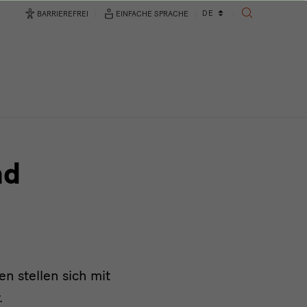
Sprachwechsler
DE
BARRIEREFREI
EINFACHE SPRACHE
SUCHE
nd
n stellen sich mit
.