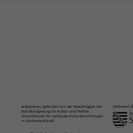
Bitte wähl
Ich möchte
News
News
News
News
Gebäude,
Museen
Webpräsenz gefördert von der Beauftragten der
Gefördert d
Bundesregierung für Kultur und Medien
und
(Investitionen für nationale Kultureinrichtungen
in Ostdeutschland)
Institutionen