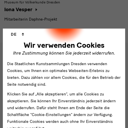
Museum für Völkerkunde Dresden
Iona Vesper
Mitarbeiterin Daphne-Projekt
Sprachwechsler
DE
Wir verwenden Cookies
Ihre Zustimmung können Sie jederzeit widerrufen.
Social
Die Staatlichen Kunstsammlungen Dresden verwenden
Folgen Sie uns
Media
Cookies, um Ihnen ein optimales Webseiten-Erlebnis zu
und
Facebook
X
Youtube
Instagram
SKD
bieten. Dazu zählen vor allem Cookies, die für den Betrieb der
Blog
Seite notwendig sind.
Newsletter
Newsletter
Klicken Sie auf „Alle akzeptieren“, um alle Cookies zu
akzeptieren. Sie können Ihr Einverständnis jederzeit ändern
E-
und widerrufen. Dafür steht Ihnen am Ende der Seite die
Mail-
Schaltfläche "Cookie-Einstellungen" ändern zur Verfügung.
Adresse
Anmelden
Funktionale Cookies werden auch ohne Ihr Einverständnis
eingeben*