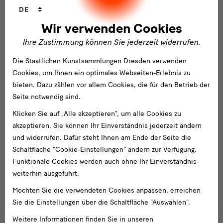
Sprachwechsler
DE
Wir verwenden Cookies
Ihre Zustimmung können Sie jederzeit widerrufen.
Die Staatlichen Kunstsammlungen Dresden verwenden
Cookies, um Ihnen ein optimales Webseiten-Erlebnis zu
bieten. Dazu zählen vor allem Cookies, die für den Betrieb der
Seite notwendig sind.
DAPHNE-Projekt der Staatlichen
Klicken Sie auf „Alle akzeptieren“, um alle Cookies zu
Kunstsammlungen Dresden
akzeptieren. Sie können Ihr Einverständnis jederzeit ändern
und widerrufen. Dafür steht Ihnen am Ende der Seite die
Das DAPHNE-Projekt ist ein Recherche-, Erfassungs- und
Schaltfläche "Cookie-Einstellungen" ändern zur Verfügung.
Inventurprojekt für mehrere Millionen Objekte.
Funktionale Cookies werden auch ohne Ihr Einverständnis
weiterhin ausgeführt.
Möchten Sie die verwendeten Cookies anpassen, erreichen
Überschrift
TIMELINE
LISTENANSICHT
Sie die Einstellungen über die Schaltfläche "Auswählen".
Weitere Informationen finden Sie in unseren