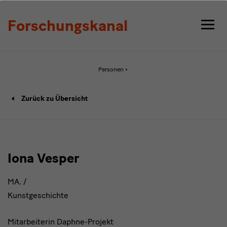
Detail
Forschungskanal
Aktive
Personen
Seite:
Detail
Person-
Zurück zu Übersicht
Detailseite
Iona Vesper
MA. /
Kunstgeschichte
Mitarbeiterin Daphne-Projekt