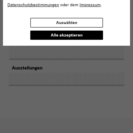
Datenschutzbestimmungen
oder dem
Impressum
.
2012
2013
Projekte
Auswählen
Alle akzeptieren
Veröffentlichungen
ia.
Ausstellungen