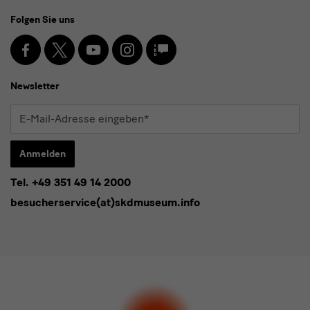
Social
Folgen Sie uns
Media
und
Facebook
X
Youtube
Instagram
SKD
Blog
Newsletter
Newsletter
E-
Mail-
Adresse
Anmelden
eingeben*
Tel. +49 351 49 14 2000
* Pflichtfeld
besucherservice(at)skdmuseum.info
Ich stimme der
Datenschutzerklärung
zu.*
Bitte wählen Sie mindestens einen Newsletter aus.
Ich möchte gern folgende
Newsletter
abonnieren*
Newsletter
der Staatlichen Kunstsammlungen
Dresden