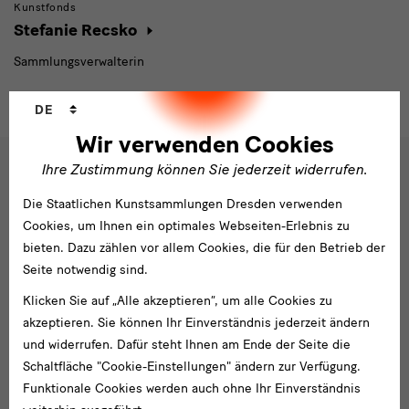
Kunstfonds
Stefanie Recsko
Sammlungsverwalterin
Sprachwechsler
DE
Wir verwenden Cookies
Ihre Zustimmung können Sie jederzeit widerrufen.
Social
Die Staatlichen Kunstsammlungen Dresden verwenden
Folgen Sie uns
Media
Cookies, um Ihnen ein optimales Webseiten-Erlebnis zu
und
Facebook
X
Youtube
Instagram
SKD
bieten. Dazu zählen vor allem Cookies, die für den Betrieb der
Blog
Seite notwendig sind.
Newsletter
Newsletter
Klicken Sie auf „Alle akzeptieren“, um alle Cookies zu
akzeptieren. Sie können Ihr Einverständnis jederzeit ändern
E-
und widerrufen. Dafür steht Ihnen am Ende der Seite die
Mail-
Schaltfläche "Cookie-Einstellungen" ändern zur Verfügung.
Adresse
Anmelden
Funktionale Cookies werden auch ohne Ihr Einverständnis
eingeben*