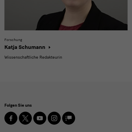
Forschung
Katja Schumann
Wissenschaftliche Redakteurin
Social
Folgen Sie uns
Media
und
Facebook
X
Youtube
Instagram
SKD
Blog
Newsletter