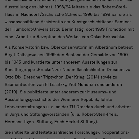
Ausstellung des Jahres). 1993/94 leitete sie das Robert-Sterl-
Haus in Naundorf /Sächsische Schweiz. 1996 bis 1999 war sie als
wissenschaftliche Assistentin am Kunstgeschichtliches Seminar
der Humboldt-Universität zu Berlin tätig, dort 1999 Promotion mit
einer Arbeit zur Rezeption des Werkes von Oskar Kokoschka.
Als Konservatorin bzw. Oberkonservatorin im Albertinum betreut
Birgit Dalbajewa seit 1999 den Bestand der Gemälde von 1900
bis 1945 und kuratierte unter anderem Ausstellungen zur
Künstlergruppe „Brücke“, zur Neuen Sachlichkeit in Dresden, zu
Otto Dix‘ Dresdner Triptychon ‚Der Krieg‘ (2014) sowie zu
Raumentwürfen von El Lissitzky, Piet Mondrian und anderen
(2019). Sie publizierte unter anderem zur Museums- und
Ausstellungsgeschichte der Weimarer Republik, führte
Lehrveranstaltungen u. a. an der TU Dresden durch und arbeitet
in Jurys und Stiftungsvorständen (u. a. Robert-Sterl-Preis,
Hermann-Ilgen- Stiftung, Erich Heckel Stiftung).
Sie initiierte und leitete zahlreiche Forschungs-, Kooperations-