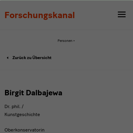
Detail
Forschungskanal
Aktive
Personen
Seite:
Detail
Person-
Zurück zu Übersicht
Detailseite
Birgit Dalbajewa
Dr. phil. /
Kunstgeschichte
Oberkonservatorin