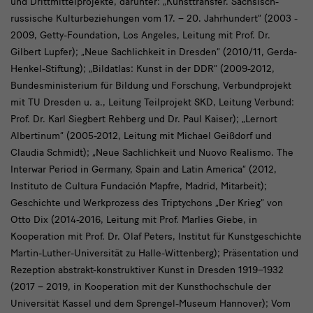
und Drittmittelprojekte, darunter: „Kunsttransfer. Sächsisch-
russische Kulturbeziehungen vom 17. – 20. Jahrhundert“ (2003 -
2009, Getty-Foundation, Los Angeles, Leitung mit Prof. Dr.
Gilbert Lupfer); „Neue Sachlichkeit in Dresden“ (2010/11, Gerda-
Henkel-Stiftung); „Bildatlas: Kunst in der DDR“ (2009-2012,
Bundesministerium für Bildung und Forschung, Verbundprojekt
mit TU Dresden u. a., Leitung Teilprojekt SKD, Leitung Verbund:
Prof. Dr. Karl Siegbert Rehberg und Dr. Paul Kaiser); „Lernort
Albertinum“ (2005-2012, Leitung mit Michael Geißdorf und
Claudia Schmidt); „Neue Sachlichkeit und Nuovo Realismo. The
Interwar Period in Germany, Spain and Latin America“ (2012,
Instituto de Cultura Fundación Mapfre, Madrid, Mitarbeit);
Geschichte und Werkprozess des Triptychons „Der Krieg“ von
Otto Dix (2014-2016, Leitung mit Prof. Marlies Giebe, in
Kooperation mit Prof. Dr. Olaf Peters, Institut für Kunstgeschichte
Martin-Luther-Universität zu Halle-Wittenberg); Präsentation und
Rezeption abstrakt-konstruktiver Kunst in Dresden 1919–1932
(2017 – 2019, in Kooperation mit der Kunsthochschule der
Universität Kassel und dem Sprengel-Museum Hannover); Vom