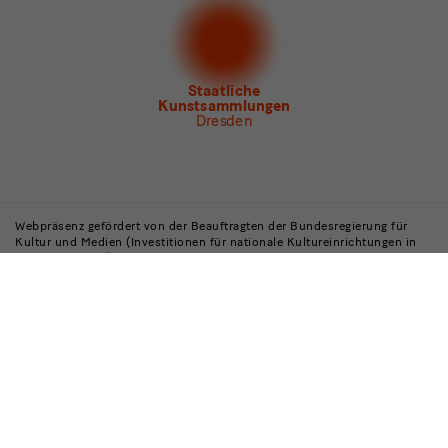
Dresden
Newsletter
des Albertinum
Newsletter Tourismus
Newsletter
Museum für Sächsische Volkskunst
Staatliche
Kunstsammlungen
Dresden
Gebäude,
Museen
Webpräsenz gefördert von der Beauftragten der Bundesregierung für
Kultur und Medien (Investitionen für nationale Kultureinrichtungen in
und
Ostdeutschland)
Institutionen
Gefördert durch