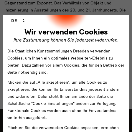
Gegenstand zum Exponat. Das Verhältnis von Objekt und
Inszenierung in Ausstellungen des 20. und 21. Jahrhunderts. Die
Fallbeispiele Internationale Kunstausstellung 1926 in Dresden
Sprachwechsler
DE
und der Raum für konstruktive Kunst von El Lissitzky (2018-2020,
Wir verwenden Cookies
Bundesministerium für Bildung und Forschung, Verbundprojekt
mit der Universität Kassel, Kunsthochschule Kassel u.a., Leitung
Ihre Zustimmung können Sie jederzeit widerrufen.
Teilprojekt SKD, Leitung Verbund: Prof. Dr. Kai-Uwe Hemken);
Die Staatlichen Kunstsammlungen Dresden verwenden
Oskar Zwintscher (1870–1916). Das unbekannte Meisterwerk
Cookies, um Ihnen ein optimales Webseiten-Erlebnis zu
(2019 -2021, Friede-Springer-Stiftung, Mitarbeit, Leitung: Dr.
bieten. Dazu zählen vor allem Cookies, die für den Betrieb der
Andreas Dehmer und Prof. Marlies Giebe).
Seite notwendig sind.
Klicken Sie auf „Alle akzeptieren“, um alle Cookies zu
akzeptieren. Sie können Ihr Einverständnis jederzeit ändern
Projekte
und widerrufen. Dafür steht Ihnen am Ende der Seite die
Schaltfläche "Cookie-Einstellungen" ändern zur Verfügung.
Funktionale Cookies werden auch ohne Ihr Einverständnis
weiterhin ausgeführt.
Möchten Sie die verwendeten Cookies anpassen, erreichen