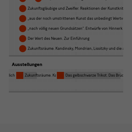
Zukunftsgläubige und Zweifler. Reaktionen der Kunstkritik a
„aus der noch umstrittenen Kunst das unbedingt Wertvolle“
„nach völlig neuen Grundsätzen“. Entwürfe von Hinnerk Schep
Der Wert des Neuen. Zur Einführung
Zukunftsräume. Kandinsky, Mondrian, Lissitzky und die abstr
Ausstellungen
Sachlichkeit / Focus Albertinum. Vor und nach 1933
Zukunftsräume. Kandinsky, Mondrian, Lissitzky und die abstra
Das gelbschwarze Trikot. Das Brücke-