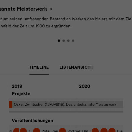
ekannte Meisterwerk
tinum seinen umfassenden Bestand an Werken des Malers mit dem Ziel, 
 Umfeld der Zeit um 1900 zu ergründen.
Überschrift
TIMELINE
LISTENANSICHT
2019
2020
Projekte
Oskar Zwintscher (1870–1916). Das unbekannte Meisterwerk
Veröffentlichungen
örperkultur in Dresden um 1900
 Freundschaftsbild und „kapitolinisches“ Manifest
inum
Vortrag: Monuments in the Fertile Land
„une chose très bien Neo-Plasticienne“
Zukunftsräume
Rote Frauen von Georg Baselitz zu Besuch in Zittau
Vortrag: DREIKLANG. Das Bauhaus auf
„Adele im Hamster
Wegekreuz W
Die Inte