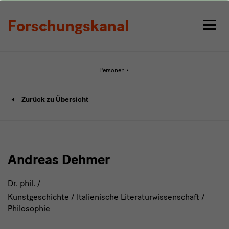
Detail
Forschungskanal
Aktive
Personen
Seite:
Detail
Person-
Zurück zu Übersicht
Detailseite
Andreas Dehmer
Dr. phil. /
Kunstgeschichte / Italienische Literaturwissenschaft /
Philosophie