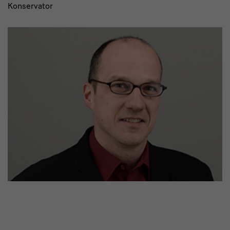
Konservator
Links