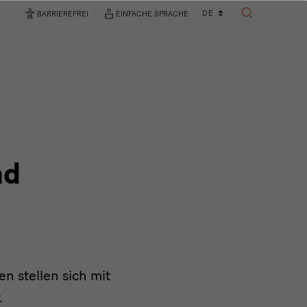
Sprachwechsler
DE
BARRIEREFREI
EINFACHE SPRACHE
SUCHE
nd
n stellen sich mit
.