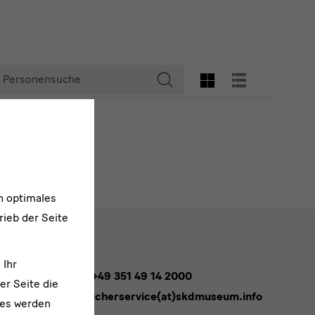
ersonensuche
GRID-ANSICHT
LISTENANSIC
Suche
starten
n optimales
rieb der Seite
 Ihr
Tel. +49 351 49 14 2000
er Seite die
besucherservice(at)skdmuseum.info
ies werden
melden