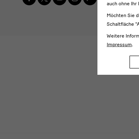
E-
Blog
und
auch ohne Ihr 
Mail-
Adresse
Möchten Sie d
* Pflichtfel
Newsletter
eingebe
Schaltfläche "
Ich 
Weitere Infor
Bitte wähl
Impressum
.
Ich möchte
News
News
News
News
Gebäude,