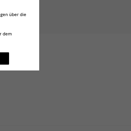
ngen über die
r dem