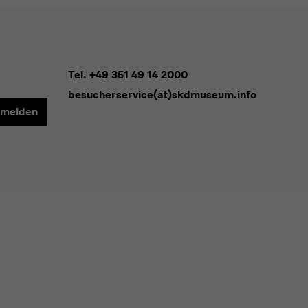
Tel. +49 351 49 14 2000
besucherservice(at)skdmuseum.info
melden