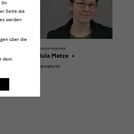
 Ihr
er Seite die
ies werden
ngen über die
Kupferstich-Kabinett
Gudula Metze
r dem
rin
Konservatorin