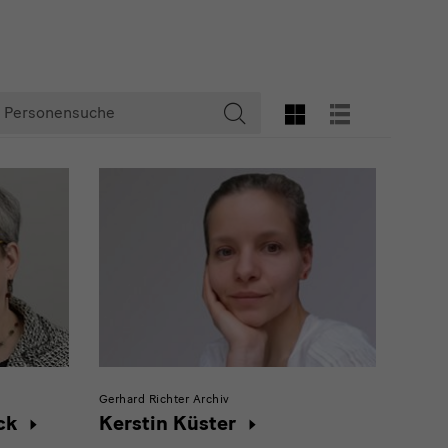
ersonensuche
GRID-ANSICHT
LISTENANSIC
Suche
starten
Gerhard Richter Archiv
ck
Kerstin Küster