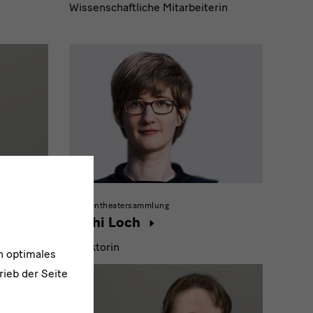
Wissenschaftliche Mitarbeiterin
Puppentheatersammlung
Kathi Loch
rin
Direktorin
n optimales
rieb der Seite