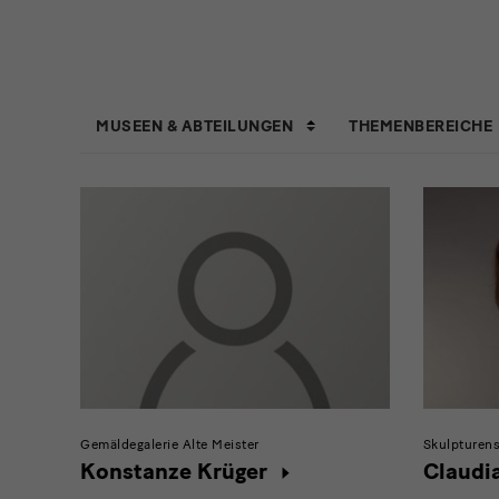
Tabmenü
MUSEEN & ABTEILUNGEN
THEMENBEREICHE
mit
Filter
Gemäldegalerie Alte Meister
Skulpturen
Konstanze Krüger
Claudi