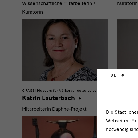
Wissenschaftliche Mitarbeiterin /
Kuratorin
Kuratorin
Sprachwechs
DE
GRASSI Museum für Völkerkunde zu Leipzig
Museum für
Katrin Lauterbach
Luisa 
Mitarbeiterin Daphne-Projekt
Mitarbeit
Die Staatlich
Webseiten-Erle
notwendig sind
Forschung