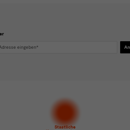
er
An
d
n*
stimme der
Datenschutzerklärung
zu.*
en Sie mindestens einen Newsletter aus.
 gern folgende
Newsletter
abonnieren*
letter
der Staatlichen Kunstsammlungen Dresden
letter
des Albertinum
letter Tourismus
letter
Museum für Sächsische Volkskunst
Staatliche