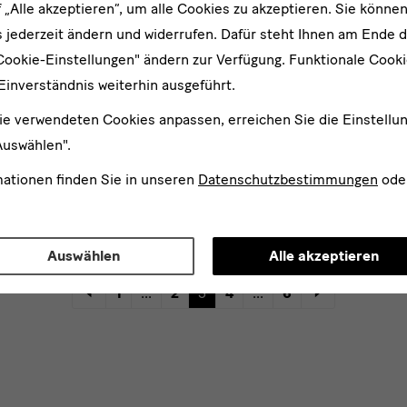
n Mende
f „Alle akzeptieren“, um alle Cookies zu akzeptieren. Sie können
 jederzeit ändern und widerrufen. Dafür steht Ihnen am Ende d
Forschung
Cookie-Einstellungen" ändern zur Verfügung. Funktionale Cook
Einverständnis weiterhin ausgeführt.
ie verwendeten Cookies anpassen, erreichen Sie die Einstellu
Auswählen".
Gemäldegalerie Alte Meister
Carina Merseburger
mationen finden Sie in unseren
Datenschutzbestimmungen
ode
Wissenschaftliche Mitarbeite
Auswählen
Alle akzeptieren
1
...
2
3
4
...
6