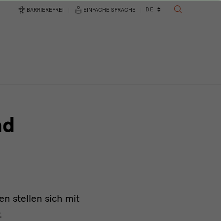
Sprachwechsler
DE
BARRIEREFREI
EINFACHE SPRACHE
SUCHE
nd
n stellen sich mit
.