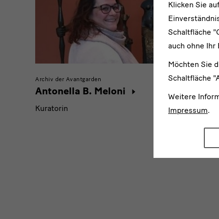
Doree
Klicken Sie au
Einverständnis
Leiterin 
Schaltfläche "
auch ohne Ihr 
Möchten Sie d
Schaltfläche "
Archiv der Avantgarden
Antonella B. Meloni
Weitere Infor
Kuratorin
Impressum
.