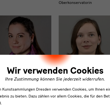
Oberkonservatorin
ler
Wir verwenden Cookies
 Völkerkunde Dresden
Kupferstich-Kabinett
Leuner
Katja Lindenau
Ihre Zustimmung können Sie jederzeit widerrufen.
erin Daphne-Projekt
Wissenschaftliche Mitarbeite
en Kunstsammlungen Dresden verwenden Cookies, um Ihnen ei
bnis zu bieten. Dazu zählen vor allem Cookies, die für den Bet
.