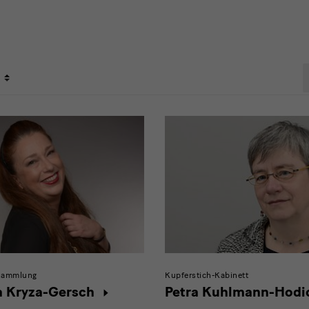
P
sammlung
Kupferstich-Kabinett
a Kryza-Gersch
Petra Kuhlmann-Hodi