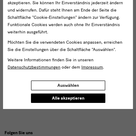
akzeptieren. Sie können Ihr Einverständnis jederzeit ändern
Veröffentlichungen
und widerrufen. Dafür steht Ihnen am Ende der Seite die
Schaltfläche "Cookie-Einstellungen" ändern zur Verfügung.
Tageszeiten nach Michelangelo – Frühwerke Giambolognas?
rtrag: Gemäldegalerie Alte Meister in Dresden: eine Neuaufstellung im Dialog
Vortrag: Das Sammeln von Kleinbronzen in der Renaissance – Ei
Vortrag: Folgenreiche Ge
Funktionale Cookies werden auch ohne Ihr Einverständnis
Vortrag: Splendid Sculptures and magnificent bronzes: The Dres
weiterhin ausgeführt.
Möchten Sie die verwendeten Cookies anpassen, erreichen
Ausstellungen
Sie die Einstellungen über die Schaltfläche "Auswählen".
 Zeit. Giambologna, Michelangelo und die Medici-Kapelle
Ein Gott auf Reisen. Der Dresdner Mars von Giambologna
Andrea Mantegna. Rivivere l’ant
Weitere Informationen finden Sie in unseren
Datenschutzbestimmungen
oder dem
Impressum
.
Begegnung mit einem G
Auswählen
Alle akzeptieren
Social
Folgen Sie uns