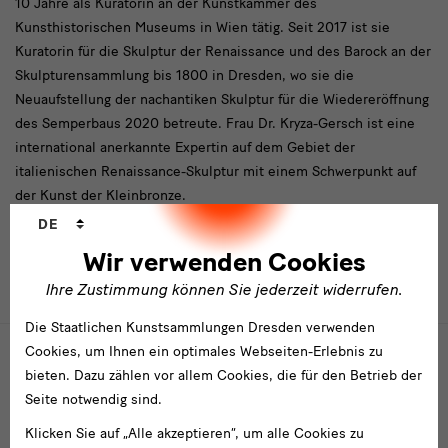
10 Jahre als Kuratorin an der Kunstkammer des
Kunsthistorischen Museums in Wien tätig. Seit 2017 ist sie
Kuratorin für die Skulptur der Renaissance und des Barock an der
Skulpturensammlung bis 1800 in Dresden, wo sie die
Neuaufstellung der nachantiken Skulptur für die Wiedereröffnung
des Semperbaus 2020 betreute. Frau Dr. Kryza-Gersch ist eine
international anerkannte Expertin auf dem Gebiet der
italienischen Renaissance-Skulptur mit einem Schwerpunkt auf
der Kunst der Kleinbronze.
Sprachwechsler
DE
Wir verwenden Cookies
Überschrift
Ihre Zustimmung können Sie jederzeit widerrufen.
TIMELINE
LISTENANSICHT
Die Staatlichen Kunstsammlungen Dresden verwenden
Cookies, um Ihnen ein optimales Webseiten-Erlebnis zu
2019
2020
bieten. Dazu zählen vor allem Cookies, die für den Betrieb der
Projekte
Seite notwendig sind.
Klicken Sie auf „Alle akzeptieren“, um alle Cookies zu