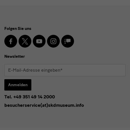
Social
Folgen Sie uns
Media
und
Facebook
X
Youtube
Instagram
SKD
Blog
Newsletter
Newsletter
E-
Mail-
Adresse
Anmelden
eingeben*
Tel. +49 351 49 14 2000
* Pflichtfeld
besucherservice(at)skdmuseum.info
Ich stimme der
Datenschutzerklärung
zu.*
Bitte wählen Sie mindestens einen Newsletter aus.
Ich möchte gern folgende
Newsletter
abonnieren*