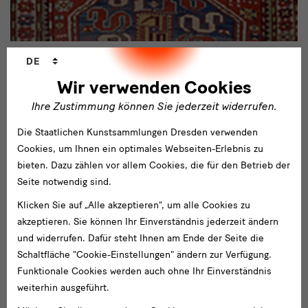
Sprachwechsler
DE
Januar 2020 - März 2023
Die kaukasischen Knüpfarbeiten und
Wir verwenden Cookies
Flachgewebe des Museums für Völkerkunde
Ihre Zustimmung können Sie jederzeit widerrufen.
Dresden
Die Staatlichen Kunstsammlungen Dresden verwenden
Das Museum für Völkerkunde Dresden ist mit seinen
Cookies, um Ihnen ein optimales Webseiten-Erlebnis zu
kaukasischen Knüpfteppichen und Flachgeweben Partner in
bieten. Dazu zählen vor allem Cookies, die für den Betrieb der
einem Projekt zur Teppich-Webkunst Aserbaidschans.
Seite notwendig sind.
Klicken Sie auf „Alle akzeptieren“, um alle Cookies zu
akzeptieren. Sie können Ihr Einverständnis jederzeit ändern
und widerrufen. Dafür steht Ihnen am Ende der Seite die
Schaltfläche "Cookie-Einstellungen" ändern zur Verfügung.
Funktionale Cookies werden auch ohne Ihr Einverständnis
weiterhin ausgeführt.