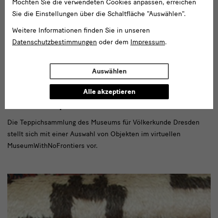
Möchten Sie die verwendeten Cookies anpassen, erreichen
Sie die Einstellungen über die Schaltfläche "Auswählen".
Weitere Informationen finden Sie in unseren
Datenschutzbestimmungen
oder dem
Impressum
.
Auswählen
Alle akzeptieren
Januar 2017 - März 2023
Discover Carpet Art
Die Teppichsammlung des Museums für Völkerkunde Dresden
stellt sich mit einer Auswahl von Objekten im virtuellen
MuseumWithNoFrontiers vor.