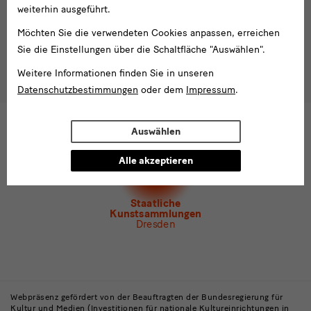
Anmelden
eingeben*
weiterhin ausgeführt.
Tel. +49 351 49 14 2000
Möchten Sie die verwendeten Cookies anpassen, erreichen
* Pflichtfeld
besucherservice(at)skdmuseum.info
Sie die Einstellungen über die Schaltfläche "Auswählen".
Ich stimme der
Datenschutzerklärung
zu.*
Weitere Informationen finden Sie in unseren
Bitte wählen Sie mindestens einen Newsletter aus.
Datenschutzbestimmungen
oder dem
Impressum
.
Ich möchte gern folgende
Newsletter
abonnieren*
Newsletter
der Staatlichen Kunstsammlungen
Auswählen
Dresden
Alle akzeptieren
Newsletter
des Albertinum
Newsletter Tourismus
Newsletter
Museum für Sächsische Volkskunst
Staatliche
Kunstsammlungen
Dresden
Gebäude,
Museen
Webpräsenz gefördert von der Beauftragten der Bundesregierung für
Kultur und Medien (Investitionen für nationale Kultureinrichtungen in