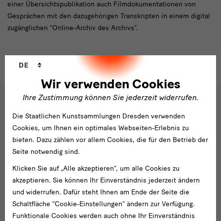
einer Übersichtspublikation auch Filmdokumentationen von
Gesprächen mit den dazugehörigen Transkripten in einem digital
zugänglichen "Online-Archiv des Archivs".
Sprachwechsler
DE
Wir verwenden Cookies
Ihre Zustimmung können Sie jederzeit widerrufen.
Social
Die Staatlichen Kunstsammlungen Dresden verwenden
Folgen Sie uns
Media
Cookies, um Ihnen ein optimales Webseiten-Erlebnis zu
bieten. Dazu zählen vor allem Cookies, die für den Betrieb der
und
Facebook
X
Youtube
Instagram
SKD
Seite notwendig sind.
Blog
Newsletter
Klicken Sie auf „Alle akzeptieren“, um alle Cookies zu
Newsletter
akzeptieren. Sie können Ihr Einverständnis jederzeit ändern
und widerrufen. Dafür steht Ihnen am Ende der Seite die
E-
Schaltfläche "Cookie-Einstellungen" ändern zur Verfügung.
Mail-
Funktionale Cookies werden auch ohne Ihr Einverständnis
Adresse