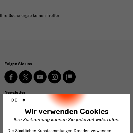
Modulüberschrift
Ihre Suche ergab keinen Treffer
Social
Folgen Sie uns
Media
und
Facebook
X
Youtube
Instagram
SKD
Blog
Newsletter
Newsletter
Sprachwechsler
DE
E-
Wir verwenden Cookies
Mail-
Ihre Zustimmung können Sie jederzeit widerrufen.
Adresse
Anmelden
eingeben*
Die Staatlichen Kunstsammlungen Dresden verwenden