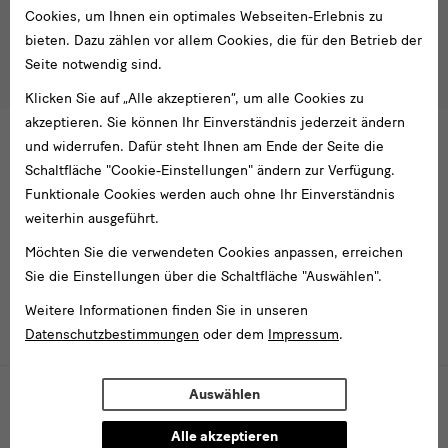
Tel. +49 351 49 14 2000
* Pflichtfeld
Cookies, um Ihnen ein optimales Webseiten-Erlebnis zu
besucherservice(at)skdmuseum.info
Ich stimme der
Datenschutzerklärung
zu.*
bieten. Dazu zählen vor allem Cookies, die für den Betrieb der
Seite notwendig sind.
Bitte wählen Sie mindestens einen Newsletter aus.
Klicken Sie auf „Alle akzeptieren“, um alle Cookies zu
Ich möchte gern folgende
Newsletter
abonnieren*
akzeptieren. Sie können Ihr Einverständnis jederzeit ändern
Newsletter
der Staatlichen Kunstsammlungen
und widerrufen. Dafür steht Ihnen am Ende der Seite die
Dresden
Schaltfläche "Cookie-Einstellungen" ändern zur Verfügung.
Funktionale Cookies werden auch ohne Ihr Einverständnis
Newsletter
des Albertinum
weiterhin ausgeführt.
Newsletter Tourismus
Newsletter
Museum für Sächsische Volkskunst
Möchten Sie die verwendeten Cookies anpassen, erreichen
Staatliche
Sie die Einstellungen über die Schaltfläche "Auswählen".
Kunstsammlungen
Dresden
Weitere Informationen finden Sie in unseren
Datenschutzbestimmungen
oder dem
Impressum
.
Gebäude,
Museen
Webpräsenz gefördert von der Beauftragten der Bundesregierung für
Auswählen
Kultur und Medien (Investitionen für nationale Kultureinrichtungen in
und
Ostdeutschland)
Alle akzeptieren