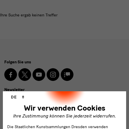
Modulüberschrift
Ihre Suche ergab keinen Treffer
Social
Folgen Sie uns
Media
und
Facebook
X
Youtube
Instagram
SKD
Blog
Newsletter
Newsletter
Sprachwechsler
DE
E-
Wir verwenden Cookies
Mail-
Ihre Zustimmung können Sie jederzeit widerrufen.
Adresse
Anmelden
eingeben*
Die Staatlichen Kunstsammlungen Dresden verwenden