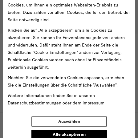
Tel. +49 351 49 14 2000
* Pflichtfeld
Cookies, um Ihnen ein optimales Webseiten-Erlebnis zu
besucherservice(at)skdmuseum.info
Ich stimme der
Datenschutzerklärung
zu.*
bieten. Dazu zählen vor allem Cookies, die für den Betrieb der
Seite notwendig sind.
Bitte wählen Sie mindestens einen Newsletter aus.
Klicken Sie auf „Alle akzeptieren“, um alle Cookies zu
Ich möchte gern folgende
Newsletter
abonnieren*
akzeptieren. Sie können Ihr Einverständnis jederzeit ändern
Newsletter
der Staatlichen Kunstsammlungen
und widerrufen. Dafür steht Ihnen am Ende der Seite die
Dresden
Schaltfläche "Cookie-Einstellungen" ändern zur Verfügung.
Funktionale Cookies werden auch ohne Ihr Einverständnis
Newsletter
des Albertinum
weiterhin ausgeführt.
Newsletter Tourismus
Newsletter
Museum für Sächsische Volkskunst
Möchten Sie die verwendeten Cookies anpassen, erreichen
Staatliche
Sie die Einstellungen über die Schaltfläche "Auswählen".
Kunstsammlungen
Dresden
Weitere Informationen finden Sie in unseren
Datenschutzbestimmungen
oder dem
Impressum
.
Gebäude,
Museen
Webpräsenz gefördert von der Beauftragten der Bundesregierung für
Auswählen
Kultur und Medien (Investitionen für nationale Kultureinrichtungen in
und
Ostdeutschland)
Alle akzeptieren