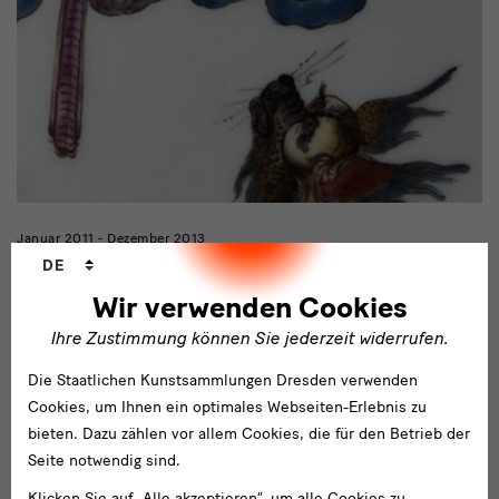
Januar 2011 - Dezember 2013
Sprachwechsler
Phantastische Welten
DE
Wir verwenden Cookies
Adam Friedrich von Löwenfinck (1714-1754) war einer der
berühmtesten und begabtesten Keramikmaler des 18.
Ihre Zustimmung können Sie jederzeit widerrufen.
Jahrhunderts.
Die Staatlichen Kunstsammlungen Dresden verwenden
Cookies, um Ihnen ein optimales Webseiten-Erlebnis zu
Abgeschlossen
bieten. Dazu zählen vor allem Cookies, die für den Betrieb der
Seite notwendig sind.
Klicken Sie auf „Alle akzeptieren“, um alle Cookies zu