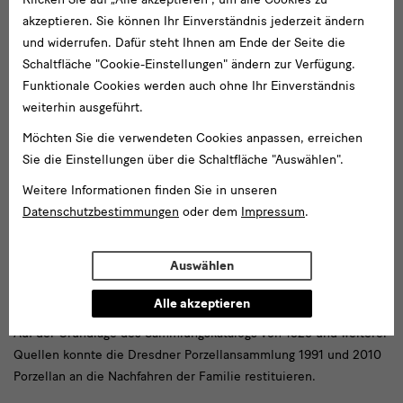
akzeptieren. Sie können Ihr Einverständnis jederzeit ändern
und widerrufen. Dafür steht Ihnen am Ende der Seite die
Schaltfläche "Cookie-Einstellungen" ändern zur Verfügung.
Funktionale Cookies werden auch ohne Ihr Einverständnis
weiterhin ausgeführt.
Möchten Sie die verwendeten Cookies anpassen, erreichen
Sie die Einstellungen über die Schaltfläche "Auswählen".
Weitere Informationen finden Sie in unseren
Datenschutzbestimmungen
oder dem
Impressum
.
November 2019 - September 2021
Auswählen
Rekonstruktion der Porzellansammlung Gustav
von Klemperers
Alle akzeptieren
Auf der Grundlage des Sammlungskatalogs von 1928 und weiterer
Quellen konnte die Dresdner Porzellansammlung 1991 und 2010
Porzellan an die Nachfahren der Familie restituieren.