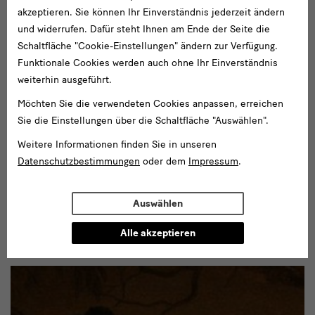
akzeptieren. Sie können Ihr Einverständnis jederzeit ändern
und widerrufen. Dafür steht Ihnen am Ende der Seite die
Schaltfläche "Cookie-Einstellungen" ändern zur Verfügung.
Funktionale Cookies werden auch ohne Ihr Einverständnis
weiterhin ausgeführt.
Möchten Sie die verwendeten Cookies anpassen, erreichen
Januar 2006 - Dezember 2025
Sie die Einstellungen über die Schaltfläche "Auswählen".
Catalogue raisonné der Bilder und Skulpturen von
Weitere Informationen finden Sie in unseren
Gerhard Richter
Datenschutzbestimmungen
oder dem
Impressum
.
Das Gerhard Richter Archiv bearbeitet die erweiterte und
aktualisierte Neuausgabe des 1986 erschienenen
Auswählen
Werkverzeichnisses (Catalogue raisonné) der Bilder und
Skulpturen von Gerhard Richter.
Alle akzeptieren