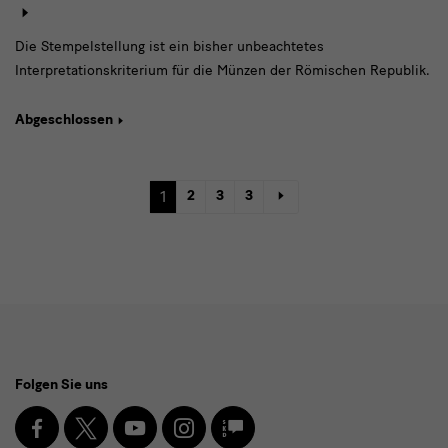
Die Stempelstellung ist ein bisher unbeachtetes
Interpretationskriterium für die Münzen der Römischen Republik.
Abgeschlossen
1
2
3
3
Social
Folgen Sie uns
Media
und
Facebook
X
Youtube
Instagram
SKD
Blog