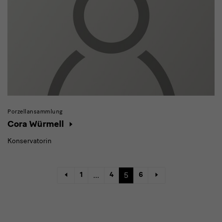
Porzellansammlung
Cora Würmell
Konservatorin
1
...
4
5
6