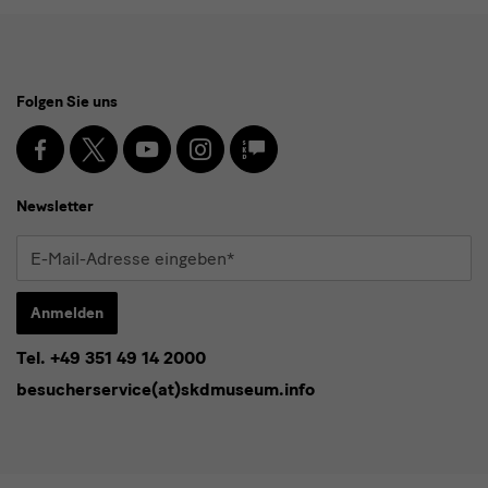
Social
Folgen Sie uns
Media
und
Facebook
X
Youtube
Instagram
SKD
Blog
Newsletter
Newsletter
E-
Mail-
Adresse
Anmelden
eingeben*
Tel. +49 351 49 14 2000
* Pflichtfeld
besucherservice(at)skdmuseum.info
Ich stimme der
Datenschutzerklärung
zu.*
Bitte wählen Sie mindestens einen Newsletter aus.
Ich möchte gern folgende
Newsletter
abonnieren*