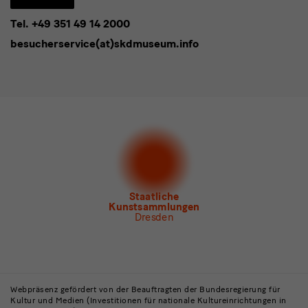
eingeben*
Tel. +49 351 49 14 2000
* Pflichtfeld
besucherservice(at)skdmuseum.info
Ich stimme der
Datenschutzerklärung
zu.*
Bitte wählen Sie mindestens einen Newsletter aus.
Ich möchte gern folgende
Newsletter
abonnieren*
Newsletter
der Staatlichen Kunstsammlungen
Dresden
Newsletter
des Albertinum
Newsletter Tourismus
Newsletter
Museum für Sächsische Volkskunst
Staatliche
Kunstsammlungen
Dresden
Gebäude,
Museen
Webpräsenz gefördert von der Beauftragten der Bundesregierung für
Kultur und Medien (Investitionen für nationale Kultureinrichtungen in