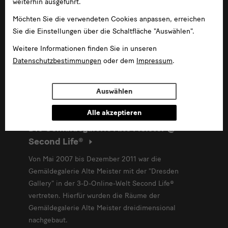
weiterhin ausgeführt.
Möchten Sie die verwendeten Cookies anpassen, erreichen
Sie die Einstellungen über die Schaltfläche "Auswählen".
Weitere Informationen finden Sie in unseren
Datenschutzbestimmungen
oder dem
Impressum
.
Auswählen
Alle akzeptieren
Januar 2007 - Dezember 2011
Die Gemäldegalerie Alte Meister @
Second Life®
Von Mai 2007 bis Dezember 2011 war die
Gemäldegalerie Alte Meister mit der "Dresden
Gallery" in der 3-D-Online-Welt Second Life®
vertreten. Hierfür wurden die Räume der
Gemäldegalerie Alte Meister dreidimensional
nachgebaut.