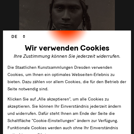
Sprachwechsler
DE
Wir verwenden Cookies
Januar 2014 - Dezember 2016
Die Fotobestände der Staatlichen
Ihre Zustimmung können Sie jederzeit widerrufen.
Ethnographischen Sammlungen
Die Staatlichen Kunstsammlungen Dresden verwenden
Sachsen
Cookies, um Ihnen ein optimales Webseiten-Erlebnis zu
Die Staatlichen Ethnographischen Sammlungen
bieten. Dazu zählen vor allem Cookies, die für den Betrieb der
Sachsen (SES) besitzen umfangreiche
Seite notwendig sind.
fotografische Bestände aus nahezu allen Regionen
Klicken Sie auf „Alle akzeptieren“, um alle Cookies zu
der Welt.
akzeptieren. Sie können Ihr Einverständnis jederzeit ändern
und widerrufen. Dafür steht Ihnen am Ende der Seite die
Schaltfläche "Cookie-Einstellungen" ändern zur Verfügung.
Funktionale Cookies werden auch ohne Ihr Einverständnis