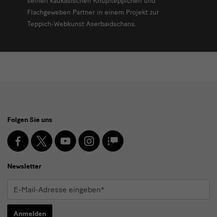
seinen kaukasischen Knüpfteppichen und
Flachgeweben Partner in einem Projekt zur
Teppich-Webkunst Aserbaidschans.
Social
Folgen Sie uns
Media
und
Facebook
X
Youtube
Instagram
SKD
Blog
Newsletter
Newsletter
E-
Mail-
Adresse
Anmelden