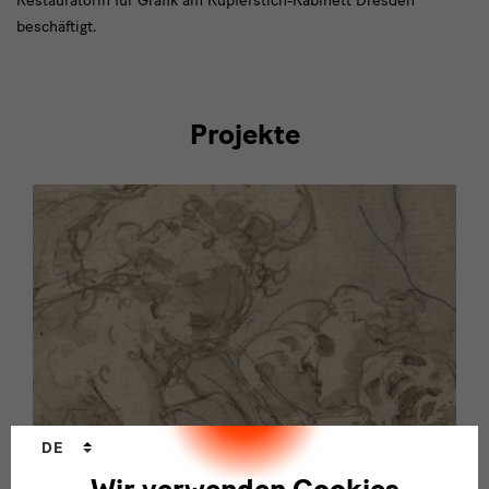
Restauratorin für Grafik am Kupferstich-Kabinett Dresden
beschäftigt.
Projekte
Sprachwechsler
DE