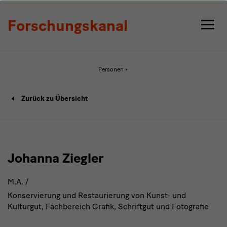
Detail
Forschungskanal
Aktive
Personen
Seite:
Detail
Person-
Zurück zu Übersicht
Detailseite
Johanna Ziegler
M.A. /
Konservierung und Restaurierung von Kunst- und
Kulturgut, Fachbereich Grafik, Schriftgut und Fotografie