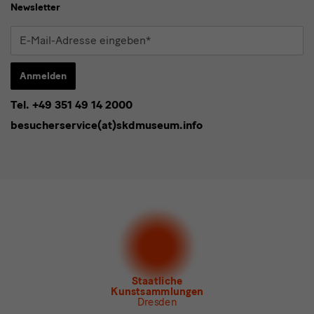
Newsletter
E-
Mail-
Adresse
Anmelden
eingeben*
Tel. +49 351 49 14 2000
* Pflichtfeld
besucherservice(at)skdmuseum.info
Ich stimme der
Datenschutzerklärung
zu.*
Bitte wählen Sie mindestens einen Newsletter aus.
Ich möchte gern folgende
Newsletter
abonnieren*
Newsletter
der Staatlichen Kunstsammlungen
Dresden
Newsletter
des Albertinum
Newsletter Tourismus
Newsletter
Museum für Sächsische Volkskunst
Staatliche
Kunstsammlungen
Dresden