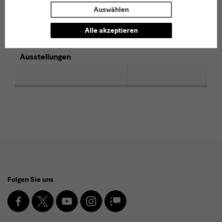
Auswählen
Vortrag: Testing Aquazol®
Alle akzeptieren
Ausstellungen
Social
Folgen Sie uns
Media
und
Facebook
X
Youtube
Instagram
SKD
Blog
Newsletter