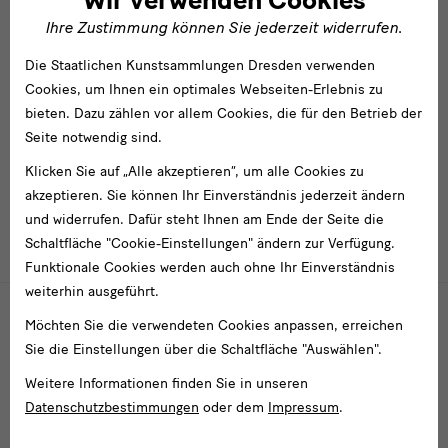
Wir verwenden Cookies
Ihre Zustimmung können Sie jederzeit widerrufen.
Italienische Zeichnungen des 16.
Die Staatlichen Kunstsammlungen Dresden verwenden
Jahrhunderts
Cookies, um Ihnen ein optimales Webseiten-Erlebnis zu
Das Dresdner Kupferstich-Kabinett besitzt eine Sammlung
bieten. Dazu zählen vor allem Cookies, die für den Betrieb der
italienischer Altmeisterzeichnungen von internationalem
Seite notwendig sind.
Rang.
Klicken Sie auf „Alle akzeptieren“, um alle Cookies zu
akzeptieren. Sie können Ihr Einverständnis jederzeit ändern
und widerrufen. Dafür steht Ihnen am Ende der Seite die
Schaltfläche "Cookie-Einstellungen" ändern zur Verfügung.
Überschrift
TIMELINE
LISTENANSICHT
Funktionale Cookies werden auch ohne Ihr Einverständnis
weiterhin ausgeführt.
2019
2020
Möchten Sie die verwendeten Cookies anpassen, erreichen
Projekte
Sie die Einstellungen über die Schaltfläche "Auswählen".
Johanna Ziegler, Eine neue Methode zur Ergänzung von Samt an Buche
Weitere Informationen finden Sie in unseren
 Jahrhunderts
Datenschutzbestimmungen
oder dem
Impressum
.
Veröffentlichungen