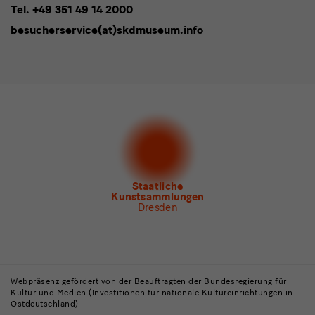
Tel. +49 351 49 14 2000
* Pflichtfeld
besucherservice(at)skdmuseum.info
Ich stimme der
Datenschutzerklärung
zu.*
Bitte wählen Sie mindestens einen Newsletter aus.
Ich möchte gern folgende
Newsletter
abonnieren*
Newsletter
der Staatlichen Kunstsammlungen
Dresden
Newsletter
des Albertinum
Newsletter Tourismus
Newsletter
Museum für Sächsische Volkskunst
Staatliche
Kunstsammlungen
Dresden
Gebäude,
Museen
Webpräsenz gefördert von der Beauftragten der Bundesregierung für
Kultur und Medien (Investitionen für nationale Kultureinrichtungen in
und
Ostdeutschland)