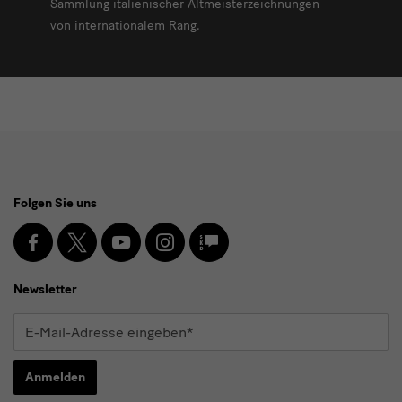
Sammlung italienischer Altmeisterzeichnungen
von internationalem Rang.
Social
Folgen Sie uns
Media
und
Facebook
X
Youtube
Instagram
SKD
Blog
Newsletter
Newsletter
E-
Mail-
Adresse
Anmelden
eingeben*