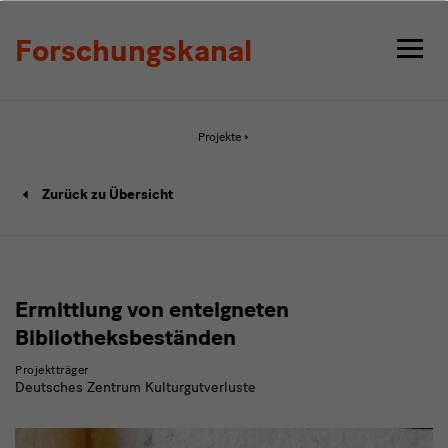
Detail
Forschungskanal
Aktive
Projekte
Seite:
Detail
Projekt
Zurück zu Übersicht
Detailseite
Ermittlung von enteigneten
Bibliotheksbeständen
Projektträger
Deutsches Zentrum Kulturgutverluste