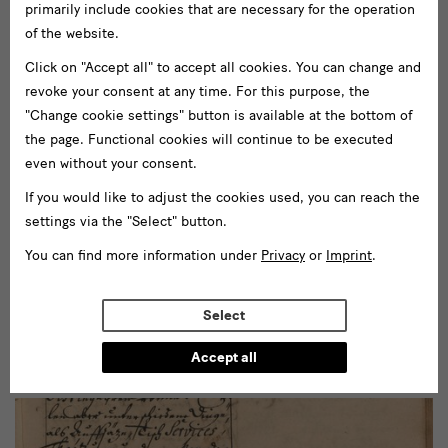
primarily include cookies that are necessary for the operation
of the website.
Click on "Accept all" to accept all cookies. You can change and
revoke your consent at any time. For this purpose, the
"Change cookie settings" button is available at the bottom of
the page. Functional cookies will continue to be executed
even without your consent.
December 2017 - December 2025
If you would like to adjust the cookies used, you can reach the
Italian Drawings of the Sixteenth Century
settings via the "Select" button.
As one of the most traditional and comprehensive museums
You can find more information under
Privacy
or
Imprint
.
specializing in Art on Paper, the Dresden Kupferstich-Kabinett
possesses a collection of Italian Old Master’s drawings of
Select
international stature. Not least among their holdings is a vast
range...
Accept all