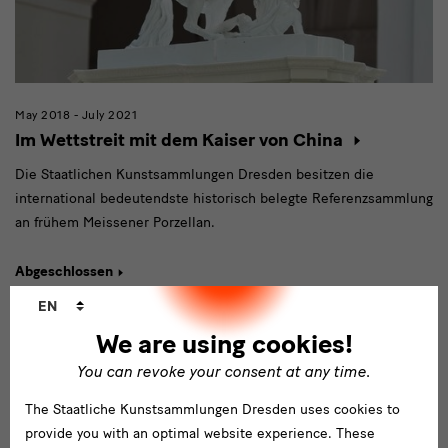
May 2018 - July 2021
Im Wettstreit mit dem Kaiser von China
Die Staatlichen Kunstsammlungen Dresden besitzen die
international bedeutendste historisch belegte Referenzsammlung
an frühem Meissener Porzellan.
Abgeschlossen
Language
EN
changer
We are using cookies!
You can revoke your consent at any time.
The Staatliche Kunstsammlungen Dresden uses cookies to
provide you with an optimal website experience. These