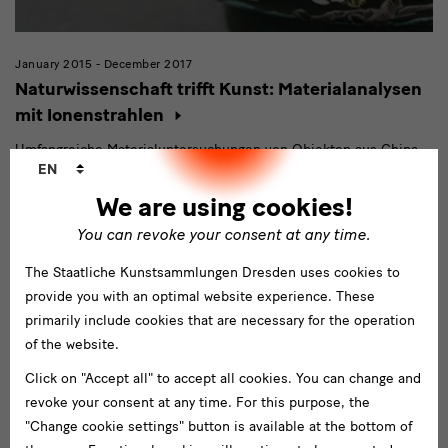
January 2015 - December 2017
Naturwissenschaft trifft Kunst: Materialanalysen
mit Ionenstrahlen
Umfangreiche Materialuntersuchungen von Objekten aus China
Language
EN
und Japan unterstützen die Alters- und Echtheitsbestimmung.
changer
We are using cookies!
Research program:
Europa / Welt
You can revoke your consent at any time.
Abgeschlossen
The Staatliche Kunstsammlungen Dresden uses cookies to
provide you with an optimal website experience. These
primarily include cookies that are necessary for the operation
of the website.
Click on "Accept all" to accept all cookies. You can change and
revoke your consent at any time. For this purpose, the
"Change cookie settings" button is available at the bottom of