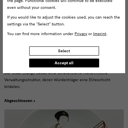
the page. Functional cookies will continue to be executed
even without your consent.
If you would like to adjust the cookies used, you can reach the
settings via the "Select" button.
You can find more information under
Privacy
or
Imprint
.
October 2011 - January 2012
Select
Religion und Gesellschaft im Reich Loango (17. –
19. Jh.)
Accept all
Der Staat Loango besaß eine differenzierte hierarchische
Verwaltungsstruktur, deren Würdenträger eine Eliteschicht
bildeten.
Abgeschlossen