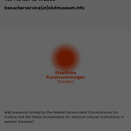
* Pflichtfeld
besucherservice(at)skdmuseum.info
I agree to the
privacy policy
.*
Please select at least one newsletter.
I would like to subscribe to the following newsletters*
Newsletter Staatlichen Kunstsammlungen Dresden
Newsletter Albertinum
Newsletter Tourismus
Newsletter Museum für Sächsische Volkskunst
Staatliche
Kunstsammlungen
Dresden
Buildings,
Museums
Web presence funded by the Federal Government Commissioner for
Culture and the Media (investments for national cultural institutions in
and
eastern Germany)