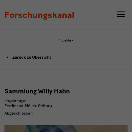
Detail
Forschungskanal
Aktive
Projekte
Seite:
Detail
Projekt
Zurück zu Übersicht
Detailseite
Sammlung Willy Hahn
Projektträger
Ferdinand-Möller-Stiftung
Abgeschlossen