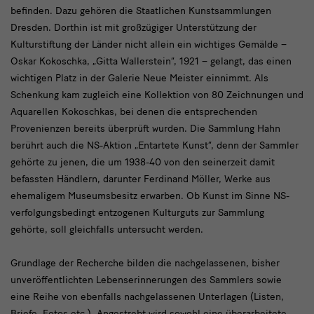
befinden. Dazu gehören die Staatlichen Kunstsammlungen
Dresden. Dorthin ist mit großzügiger Unterstützung der
Kulturstiftung der Länder nicht allein ein wichtiges Gemälde –
Oskar Kokoschka, „Gitta Wallerstein“, 1921 – gelangt, das einen
wichtigen Platz in der Galerie Neue Meister einnimmt. Als
Schenkung kam zugleich eine Kollektion von 80 Zeichnungen und
Aquarellen Kokoschkas, bei denen die entsprechenden
Provenienzen bereits überprüft wurden. Die Sammlung Hahn
berührt auch die NS-Aktion „Entartete Kunst“, denn der Sammler
gehörte zu jenen, die um 1938-40 von den seinerzeit damit
befassten Händlern, darunter Ferdinand Möller, Werke aus
ehemaligem Museumsbesitz erwarben. Ob Kunst im Sinne NS-
verfolgungsbedingt entzogenen Kulturguts zur Sammlung
gehörte, soll gleichfalls untersucht werden.
Grundlage der Recherche bilden die nachgelassenen, bisher
unveröffentlichten Lebenserinnerungen des Sammlers sowie
eine Reihe von ebenfalls nachgelassenen Unterlagen (Listen,
Briefe, Fotos etc.). Angestrebt wird sowohl eine überarbeitete