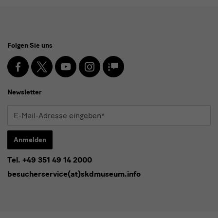
Social
Folgen Sie uns
Media
und
Facebook
X
Youtube
Instagram
SKD
Blog
Newsletter
Newsletter
E-
Mail-
Adresse
Anmelden
eingeben*
Tel. +49 351 49 14 2000
* Pflichtfeld
besucherservice(at)skdmuseum.info
Ich stimme der
Datenschutzerklärung
zu.*
Bitte wählen Sie mindestens einen Newsletter aus.
Ich möchte gern folgende
Newsletter
abonnieren*