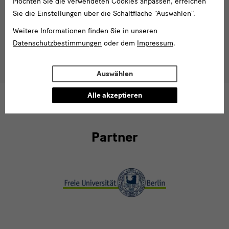
Möchten Sie die verwendeten Cookies anpassen, erreichen
Sie die Einstellungen über die Schaltfläche "Auswählen".
Weitere Informationen finden Sie in unseren
Datenschutzbestimmungen
oder dem
Impressum
.
Oskar Kokoschka, Sitzendes Mädchen (Gitta Wallerstein?),
1922/23, Aquarell, Kupferstich-Kabinett, SKD, © Fondation Oskar
Kokoschka / VG Bild-Kunst, Bonn 2014
Auswählen
Alle akzeptieren
Partner