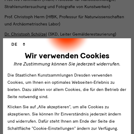
Strahlenuntersuchung und Fotografie von Kunstwerken)
Prof. Christoph Herm (HfBK, Professur für Naturwissenschaften
und Archäometrisches Labor)
Dr. Christoph Schölzel
(SKD, Leiter Gemälderestaurierung)
Sprachwechsler
DE
Ulrike Schauerte (HfBK, Doktorandin im Fachbereich
Kunsttechnologie)
Wir verwenden Cookies
Laura Princzes (SKD, Mitarbeiterin Gemälderestaurierung)
Ihre Zustimmung können Sie jederzeit widerrufen.
Dr. Michael Mäder (SKD, wiss. Mitarbeiter, Abteilung Forschung)
Die Staatlichen Kunstsammlungen Dresden verwenden
Cookies, um Ihnen ein optimales Webseiten-Erlebnis zu
Förderer
bieten. Dazu zählen vor allem Cookies, die für den Betrieb der
Seite notwendig sind.
TEFAF Museum Restoration Fund
Klicken Sie auf „Alle akzeptieren“, um alle Cookies zu
Freistaat Sachsen
akzeptieren. Sie können Ihr Einverständnis jederzeit ändern
Vertretung von Flandern / Bart Brosius, Generaldelegierter von
und widerrufen. Dafür steht Ihnen am Ende der Seite die
Flandern
Schaltfläche "Cookie-Einstellungen" ändern zur Verfügung.