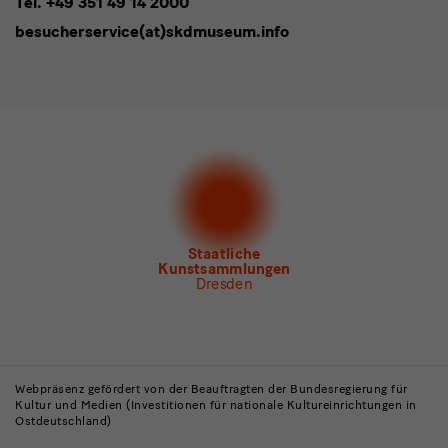
Tel. +49 351 49 14 2000
* Pflichtfeld
besucherservice(at)skdmuseum.info
Ich stimme der
Datenschutzerklärung
zu.*
Bitte wählen Sie mindestens einen Newsletter aus.
Ich möchte gern folgende
Newsletter
abonnieren*
Newsletter
der Staatlichen Kunstsammlungen
Dresden
Newsletter
des Albertinum
Newsletter Tourismus
Newsletter
Museum für Sächsische Volkskunst
Staatliche
Kunstsammlungen
Dresden
Gebäude,
Museen
Webpräsenz gefördert von der Beauftragten der Bundesregierung für
Kultur und Medien (Investitionen für nationale Kultureinrichtungen in
und
Ostdeutschland)