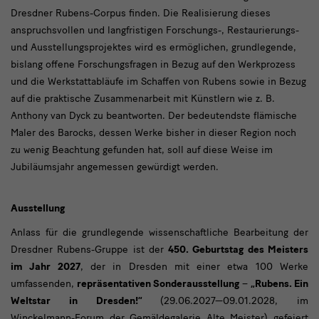
Dresdner Rubens-Corpus finden. Die Realisierung dieses
anspruchsvollen und langfristigen Forschungs-, Restaurierungs-
und Ausstellungsprojektes wird es ermöglichen, grundlegende,
bislang offene Forschungsfragen in Bezug auf den Werkprozess
und die Werkstattabläufe im Schaffen von Rubens sowie in Bezug
auf die praktische Zusammenarbeit mit Künstlern wie z. B.
Anthony van Dyck zu beantworten. Der bedeutendste flämische
Maler des Barocks, dessen Werke bisher in dieser Region noch
zu wenig Beachtung gefunden hat, soll auf diese Weise im
Jubiläumsjahr angemessen gewürdigt werden.
Ausstellung
Anlass für die grundlegende wissenschaftliche Bearbeitung der
Dresdner Rubens-Gruppe ist der
450. Geburtstag des Meisters
im Jahr 2027
, der in Dresden mit einer etwa 100 Werke
umfassenden,
repräsentativen Sonderausstellung
–
„Rubens. Ein
Weltstar in Dresden!“
(29.06.2027—09.01.2028, im
Winckelmann-Forum der Gemäldegalerie Alte Meister) gefeiert