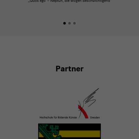
„‚Quos ego‘ – Neptun, die Wogen beschwichtigend“
Partner