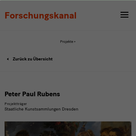
Detail
Forschungskanal
Aktive
Projekte
Seite:
Detail
Projekt
Zurück zu Übersicht
Detailseite
Peter Paul Rubens
Projektträger
Staatliche Kunstsammlungen Dresden