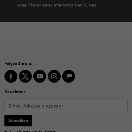
waren Thema eines internationalen Kurses.
Social
Folgen Sie uns
Media
und
Facebook
X
Youtube
Instagram
SKD
Blog
Newsletter
Newsletter
E-
Mail-
Adresse
Anmelden
eingeben*