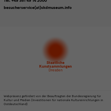
Tel. +49 351 49 14 2000
* Pflichtfeld
besucherservice(at)skdmuseum.info
Ich stimme der
Datenschutzerklärung
zu.*
Bitte wählen Sie mindestens einen Newsletter aus.
Ich möchte gern folgende
Newsletter
abonnieren*
Newsletter
der Staatlichen Kunstsammlungen
Dresden
Newsletter
des Albertinum
Newsletter Tourismus
Newsletter
Museum für Sächsische Volkskunst
Staatliche
Kunstsammlungen
Dresden
Gebäude,
Museen
Webpräsenz gefördert von der Beauftragten der Bundesregierung für
Kultur und Medien (Investitionen für nationale Kultureinrichtungen in
und
Ostdeutschland)