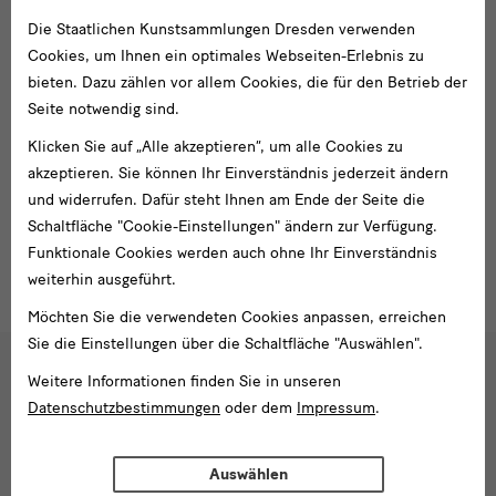
Digitalisierung: Prof. Dr. Ryo Akama, Ritsumeikan Universität,
Die Staatlichen Kunstsammlungen Dresden verwenden
Kyoto, in Zusammenarbeit mit der Fotowerkstatt des Kupferstich-
Cookies, um Ihnen ein optimales Webseiten-Erlebnis zu
Kabinetts und den Teams in der digitalen Erfassung und im
bieten. Dazu zählen vor allem Cookies, die für den Betrieb der
Studiensaal
Seite notwendig sind.
Restaurierung, Konservierung und technische Analysen: Olaf
Klicken Sie auf „Alle akzeptieren“, um alle Cookies zu
Simon und Mayumi Nishikawa
akzeptieren. Sie können Ihr Einverständnis jederzeit ändern
und widerrufen. Dafür steht Ihnen am Ende der Seite die
Beratung: Dr. Masaki Utsunomiya, Shubi Co., Ltd. Kyoto
Schaltfläche "Cookie-Einstellungen" ändern zur Verfügung.
Projektassistenz: Liliane Wiblishauser M.A., Dresden
Funktionale Cookies werden auch ohne Ihr Einverständnis
weiterhin ausgeführt.
Möchten Sie die verwendeten Cookies anpassen, erreichen
Sie die Einstellungen über die Schaltfläche "Auswählen".
Einblicke
Weitere Informationen finden Sie in unseren
Datenschutzbestimmungen
oder dem
Impressum
.
Auswählen