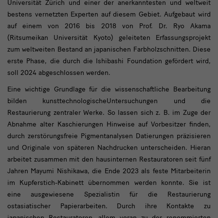
Universität Zürich und einer der anerkanntesten und weltweit
bestens vernetzten Experten auf diesem Gebiet. Aufgebaut wird
auf einem von 2016 bis 2018 von Prof. Dr. Ryo Akama
(Ritsumeikan Universität Kyoto) geleiteten Erfassungsprojekt
zum weltweiten Bestand an japanischen Farbholzschnitten. Diese
erste Phase, die durch die Ishibashi Foundation gefördert wird,
soll 2024 abgeschlossen werden.
Eine wichtige Grundlage für die wissenschaftliche Bearbeitung
bilden kunsttechnologischeUntersuchungen und die
Restaurierung zentraler Werke. So lassen sich z. B. im Zuge der
Abnahme alter Kaschierungen Hinweise auf Vorbesitzer finden,
durch zerstörungsfreie Pigmentanalysen Datierungen präzisieren
und Originale von späteren Nachdrucken unterscheiden. Hieran
arbeitet zusammen mit den hausinternen Restauratoren seit fünf
Jahren Mayumi Nishikawa, die Ende 2023 als feste Mitarbeiterin
im Kupferstich-Kabinett übernommen werden konnte. Sie ist
eine ausgewiesene Spezialistin für die Restaurierung
ostasiatischer Papierarbeiten. Durch ihre Kontakte zu
japanischen Restauratoren, allem voran zu der renommierten