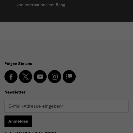
von internationalem Rang.
Social
Folgen Sie uns
Media
und
Facebook
X
Youtube
Instagram
SKD
Blog
Newsletter
Newsletter
E-
Mail-
Adresse
Anmelden
eingeben*