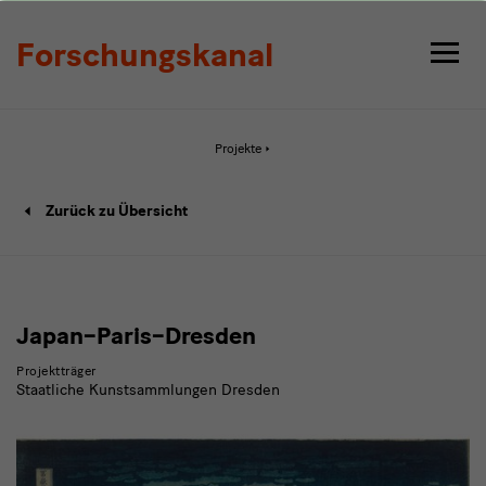
Detail
Forschungskanal
Aktive
Projekte
Seite:
Detail
Projekt
Zurück zu Übersicht
Detailseite
Japan–Paris–Dresden
Projektträger
Staatliche Kunstsammlungen Dresden