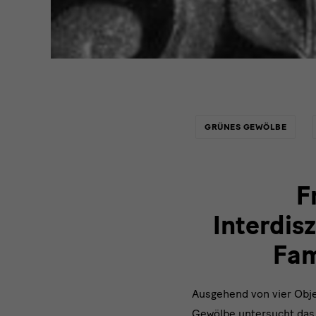
Links
GRÜNES GEWÖLBE
F
Interdis
Fam
Ausgehend von vier Obj
Gewölbe untersucht das 