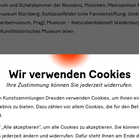
um und Schatzkammer der Residenz, München; Metropolitan 
useum Nürnberg; Schlüsselfelder‘sche Familienstiftung; Um
werbemuseum, Prag); Museum – Naturalienkabinett Waldenbu
; Kunsthistorisches Museum Wien
ler
r 2025
Wir verwenden Cookies
g
Ihre Zustimmung können Sie jederzeit widerrufen.
 Restaurierung Grünes Gewölbe
en Kunstsammlungen Dresden verwenden Cookies, um Ihnen ei
bnis zu bieten. Dazu zählen vor allem Cookies, die für den Bet
.
staurierung Grünes Gewölbe
f „Alle akzeptieren“, um alle Cookies zu akzeptieren. Sie können
, Bayerischen Nationalmuseum München,
 jederzeit ändern und widerrufen. Dafür steht Ihnen am Ende d
lle und Hohlglas