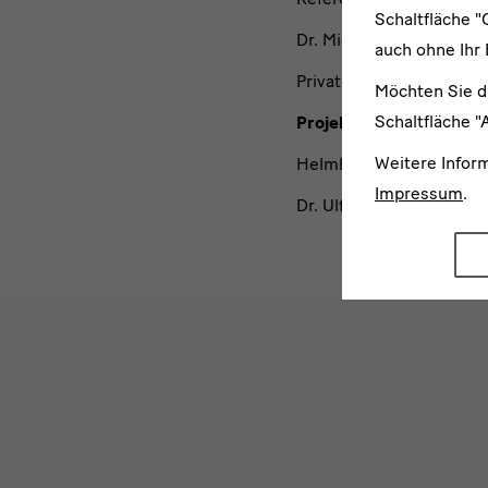
Schaltfläche "
Dr. Michael Mäder, SKD,
auch ohne Ihr 
Privatdozentin Dr. Heike
Möchten Sie d
Schaltfläche "
Projektpartner
Weitere Infor
Helmholtz-Zentrum Dresd
Impressum
.
Dr. Ulf Kempe, TU Bergak