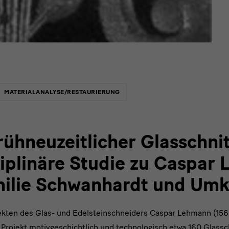
MATERIALANALYSE/RESTAURIERUNG
rühneuzeitlicher Glasschnit
ziplinäre Studie zu Caspar
ilie Schwanhardt und Umk
ekten des Glas- und Edelsteinschneiders Caspar Lehmann (15
Projekt motivgeschichtlich und technologisch etwa 160 Glassc