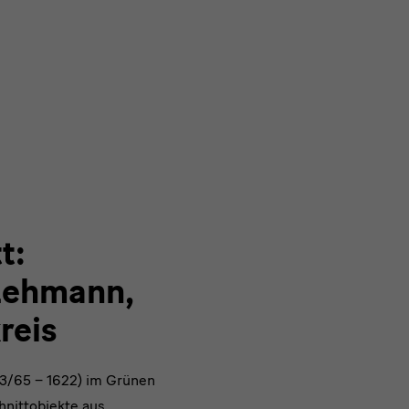
t:
 Lehmann,
reis
63/65 – 1622) im Grünen
hnittobjekte aus