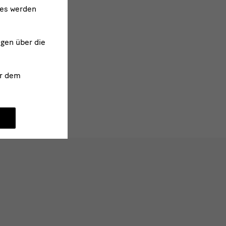
ies werden
r Institut, München
ngen über die
r dem
rschung