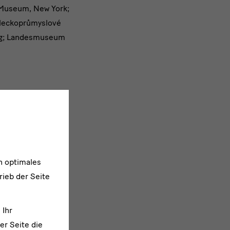
Museum, New York;
ěleckoprůmyslové
rg; Landesmuseum
n optimales
rieb der Seite
 Ihr
er Seite die