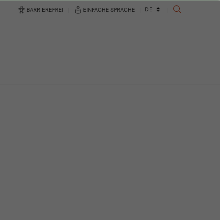
Sprachwechsler
DE
BARRIEREFREI
EINFACHE SPRACHE
SUCHE