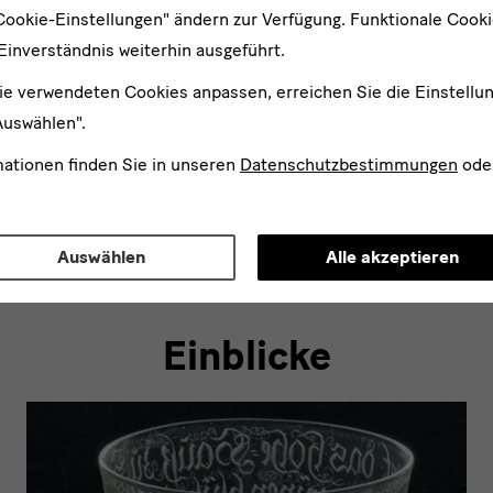
Cookie-Einstellungen" ändern zur Verfügung. Funktionale Cook
 Abteilung für Forschung und wissenschaftliche Kooperation
Einverständnis weiterhin ausgeführt.
 Stege, Leiterin der naturwissenschaftlichen Abteilung, Doerne
ie verwendeten Cookies anpassen, erreichen Sie die Einstellu
Auswählen".
mationen finden Sie in unseren
Datenschutzbestimmungen
ode
en-Rossendorf, Institut für Ionenstrahlphysik und Materialfo
ademie Freiberg, Institut für Mineralogie
Auswählen
Alle akzeptieren
Einblicke