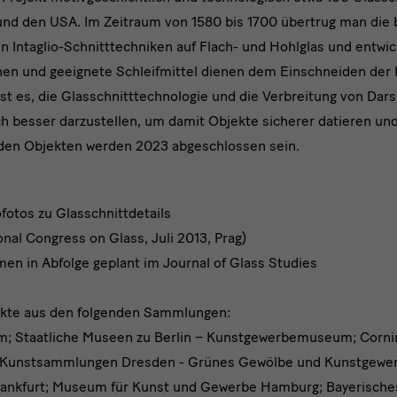
d den USA. Im Zeitraum von 1580 bis 1700 übertrug man die 
n Intaglio-Schnitttechniken auf Flach- und Hohlglas und entwic
hen und geeignete Schleifmittel dienen dem Einschneiden der M
 ist es, die Glasschnitttechnologie und die Verbreitung von Da
ch besser darzustellen, um damit Objekte sicherer datieren un
den Objekten werden 2023 abgeschlossen sein.
fotos zu Glasschnittdetails
ional Congress on Glass, Juli 2013, Prag)
men in Abfolge geplant im Journal of Glass Studies
ekte aus den folgenden Sammlungen:
 Staatliche Museen zu Berlin – Kunstgewerbemuseum; Corni
he Kunstsammlungen Dresden - Grünes Gewölbe und Kunstgew
ankfurt; Museum für Kunst und Gewerbe Hamburg; Bayerisch