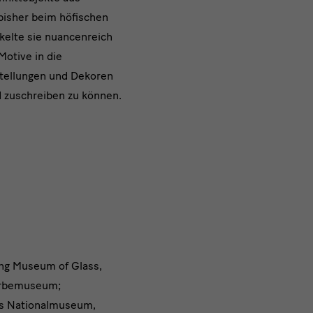
bisher beim höfischen
kelte sie nuancenreich
otive in die
rstellungen und Dekoren
d zuschreiben zu können.
ng Museum of Glass,
erbemuseum;
es Nationalmuseum,