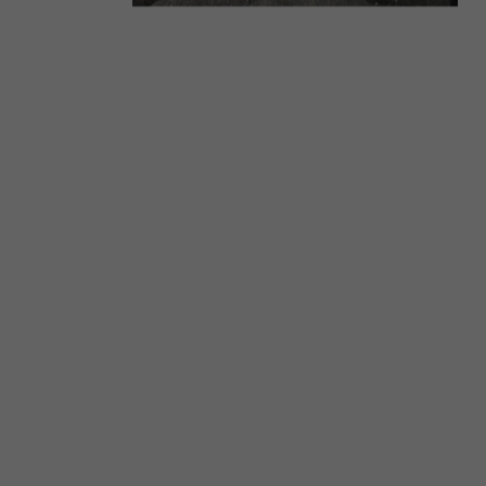
tter
rünes
m
rünes