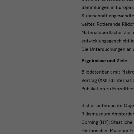
Sammlungen in Europa un
Steinschnitt angewandte
weiter. Rotierende Rädc
Materialoberfläche. Ziel
entwicklungsgeschichtli
Die Untersuchungen an 
Ergebnisse und Ziele
Bilddatenbank mit Makro
Vortrag (XXIIIrd Internat
Publikation zu Einzelthe
Bisher untersuchte Obj
Rijksmuseum Amsterdam;
Corning (NY); Staatlic
Historisches Museum Fr