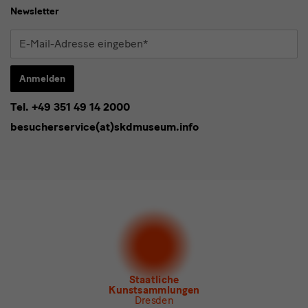
Newsletter
E-
Mail-
Adresse
Anmelden
eingeben*
Tel. +49 351 49 14 2000
* Pflichtfeld
besucherservice(at)skdmuseum.info
Ich stimme der
Datenschutzerklärung
zu.*
Bitte wählen Sie mindestens einen Newsletter aus.
Ich möchte gern folgende
Newsletter
abonnieren*
Newsletter
der Staatlichen Kunstsammlungen
Dresden
Newsletter
des Albertinum
Newsletter Tourismus
Newsletter
Museum für Sächsische Volkskunst
Staatliche
Kunstsammlungen
Dresden