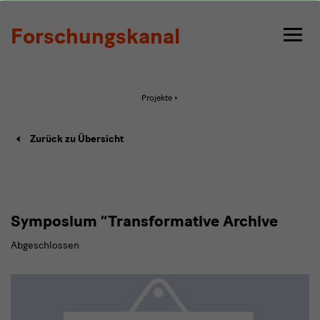
Detail
Forschungskanal
Aktive
Projekte
Seite:
Detail
Projekt
Zurück zu Übersicht
Detailseite
Symposium “Transformative Archive
Abgeschlossen