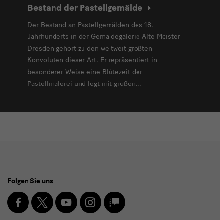
Bestand der Pastellgemälde
Der Bestand an Pastellgemälden des 18.
Jahrhunderts in der Gemäldegalerie Alte Meister
Dresden gehört zu den weltweit größten
Konvoluten dieser Art. Er repräsentiert in
besonderer Weise eine Blütezeit der
Pastellmalerei und legt mit großen...
Social
Folgen Sie uns
Media
und
Facebook
X
Youtube
Instagram
SKD
Blog
Newsletter