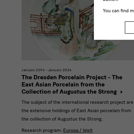
You can find 
January 2014 - January 2024
The Dresden Porcelain Project - The
East Asian Porcelain from the
Collection of Augustus the Strong
The subject of the international research project are
the extensive holdings of East Asian porcelain from
the collection of Augustus the Strong.
Research program:
Europa / Welt