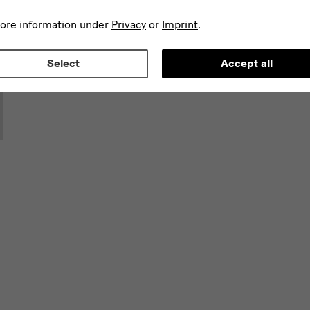
more information under
Privacy
or
Imprint
.
Select
Accept all