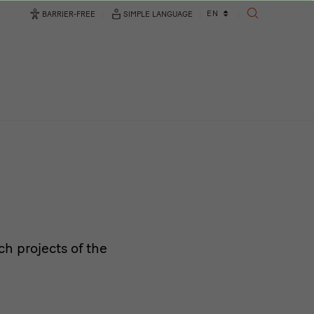
Language
EN
BARRIER-FREE
SIMPLE LANGUAGE
SEARCH
changer
h projects of the