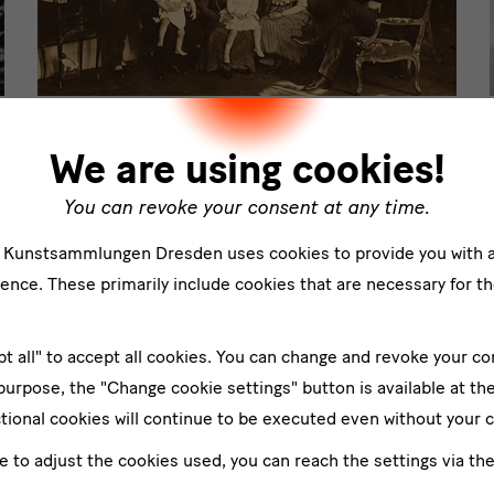
November 2019 - September 2021
Rekonstruktion der Porzellansammlung
We are using cookies!
Gustav von Klemperers
You can revoke your consent at any time.
n
Auf der Grundlage des Sammlungskatalogs von 1928
e Kunstsammlungen Dresden uses cookies to provide you with 
und weiterer Quellen konnte die Dresdner
ence. These primarily include cookies that are necessary for th
Porzellansammlung 1991 und 2010 Porzellan an die
Nachfahren der Familie restituieren.
pt all" to accept all cookies. You can change and revoke your co
Abgeschlossen
 purpose, the "Change cookie settings" button is available at th
tional cookies will continue to be executed even without your 
ke to adjust the cookies used, you can reach the settings via th