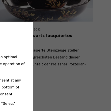
January 2005 - January 2012
Sächsisch schwartz lacquiertes
Porcelain
Etwa 135 schwarz glasierte Steinzeuge stellen
an optimal
weltweit den umfangreichsten Bestand dieser
e operation of
Gattung aus der Frühzeit der Meissner Porzellan-
Manufaktur dar.
nsent at any
Abgeschlossen
e bottom of
consent.
e "Select"