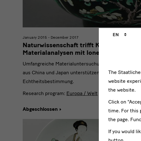
Language
EN
January 2015 - December 2017
changer
Naturwissenschaft trifft Kunst:
Materialanalysen mit Ionenstrahlen
Umfangreiche Materialuntersuchungen von Objekte
The Staatlich
aus China und Japan unterstützen die Alters- und
website experi
Echtheitsbestimmung.
the website.
Research program:
Europa / Welt
Click on "Acce
Abgeschlossen
time. For this
the page. Func
If you would li
button.