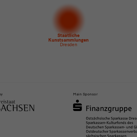
letter Albertinum
letter Tourismus
letter Museum für Sächsische Volkskunst
Staatliche
Kunstsammlungen
Dresden
by
Main Sponsor