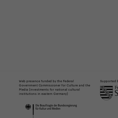
News
News
News
Buildings,
Museums
Web presence funded by the Federal
Supported 
Government Commissioner for Culture and the
and
Media (investments for national cultural
institutions in eastern Germany)
Institutions