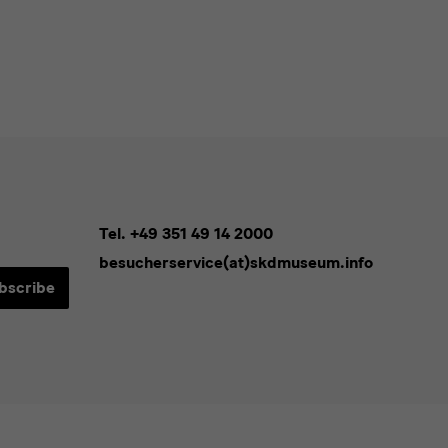
Tel. +49 351 49 14 2000
besucherservice(at)skdmuseum.info
bscribe
sletters*