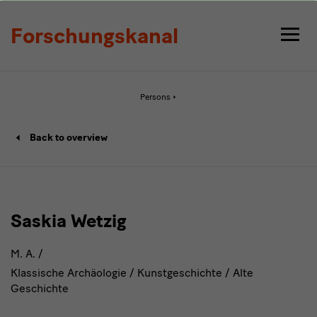
Detail
Forschungskanal
Active
Persons
page:
Detail
Person
Back to overview
details
page
Saskia Wetzig
M. A. /
Klassische Archäologie / Kunstgeschichte / Alte
Geschichte