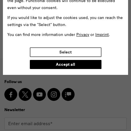
the page. Functional cookies will continue to be executed
even without your consent.
Ausstellungen
If you would like to adjust the cookies used, you can reach the
Götter des Olymp. Aus der Dresdner Skulpturensammlung
settings via the "Select" button.
You can find more information under
Privacy
or
Imprint
.
Select
Accept all
Social
Follow us
Media
and
Facebook
X
Youtube
Instagram
SKD
Blog
Newsletter
Newsletter
Enter
email