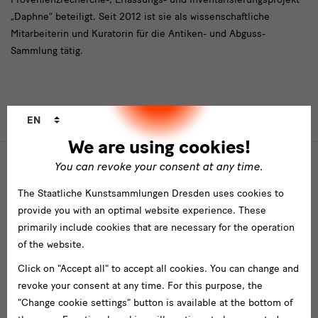
„Daphne“ beteiligt. Seit 2012 ist sie als wissenschaftliche
Mitarbeiterin und Kuratorin für die Antiken- und Abguss-
Sammlung tätig.
Language
Überschrift
EN
TIMELINE
LIST VIEW
changer
We are using cookies!
You can revoke your consent at any time.
2019
2020
Projekte
The Staatliche Kunstsammlungen Dresden uses cookies to
provide you with an optimal website experience. These
primarily include cookies that are necessary for the operation
of the website.
Veröffentlichungen
Click on "Accept all" to accept all cookies. You can change and
Götter des Olymp. Aus der Dresdner Skulpturensammlung
Vortrag: Vom Ausstellen und Wegstellen. Die wechselvolle Gesch
Museumsführer Skulp
Tausch der Ant
Decor
revoke your consent at any time. For this purpose, the
"Change cookie settings" button is available at the bottom of
Glanzstücke. Gemälde
Zwischen Ins