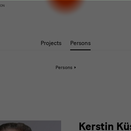
ION
Projects
Persons
Active
Persons
page:
Detail
Kerstin Kü