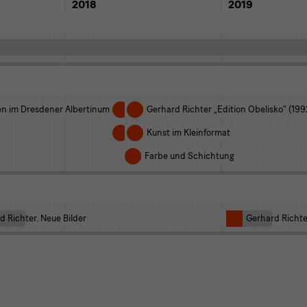
2018
2019
en im Dresdener Albertinum
Neue Abstrakte Bilder 2005–2017
Gerhard Richter „Edition Obelisko“ (199
Transparenz und Reflexion
Kunst im Kleinformat
Farbe und Schichtung
d Richter. Neue Bilder
Gerhard Richter