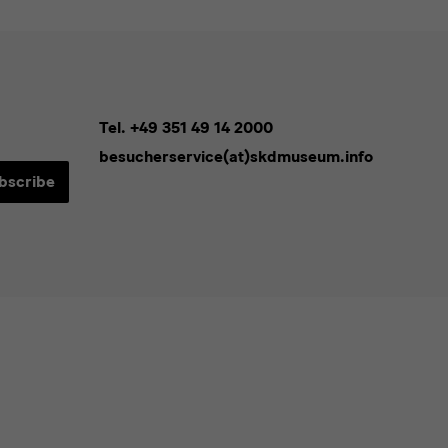
Tel. +49 351 49 14 2000
besucherservice(at)skdmuseum.info
bscribe
sletters*