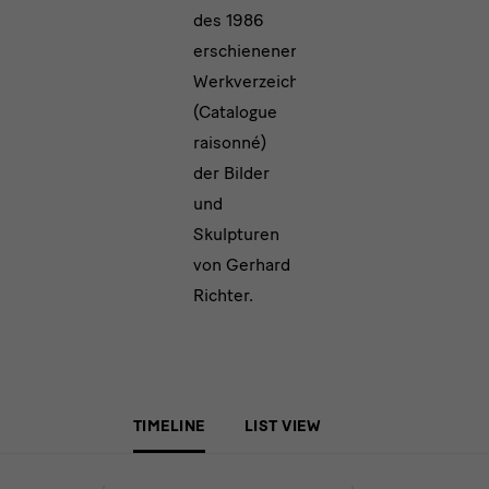
des 1986
erschienenen
Werkverzeichnisses
(Catalogue
raisonné)
der Bilder
und
Skulpturen
von Gerhard
Richter.
TIMELINE
LIST VIEW