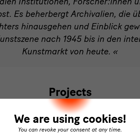
nalen Institutionen, Forscher:innen 
bst. Es beherbergt Archivalien, die 
hters hinausgehen und Einblick gewä
unstszene nach 1945 bis in den inte
Kunstmarkt von heute.
Projects
We are using cookies!
You can revoke your consent at any time.