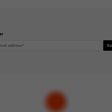
er
Su
*
d
ee to the
privacy policy
.*
ect at least one newsletter.
I would like to subscribe to the following new
letter Staatlichen Kunstsammlungen Dresden
letter Albertinum
letter Tourismus
letter Museum für Sächsische Volkskunst