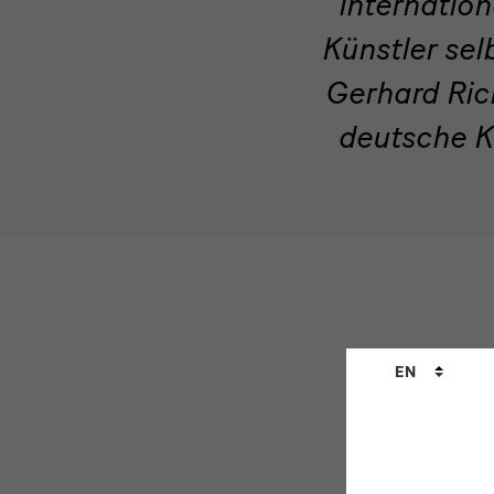
internatio
Künstler sel
Gerhard Ric
deutsche K
Language
EN
changer