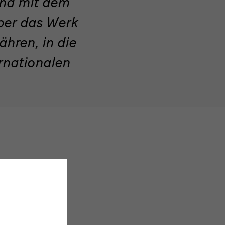
und mit dem
über das Werk
hren, in die
rnationalen