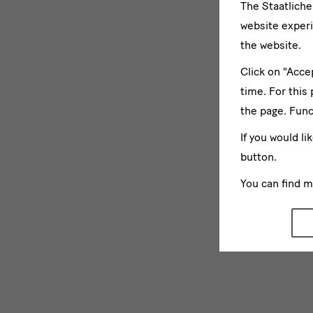
The Staatlich
website experi
the website.
Click on "Acce
time. For this
the page. Func
If you would li
button.
You can find 