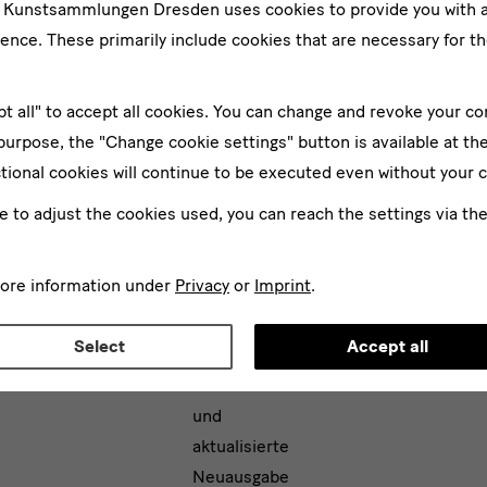
e Kunstsammlungen Dresden uses cookies to provide you with 
Catalogue
raisonné
ence. These primarily include cookies that are necessary for th
der Bilder
und
pt all" to accept all cookies. You can change and revoke your co
Skulpturen
von
 purpose, the "Change cookie settings" button is available at th
Gerhard
tional cookies will continue to be executed even without your 
Richter
ke to adjust the cookies used, you can reach the settings via th
Das Gerhard
Richter
more information under
Privacy
or
Imprint
.
Archiv
bearbeitet
Select
Accept all
die
erweiterte
und
aktualisierte
Neuausgabe