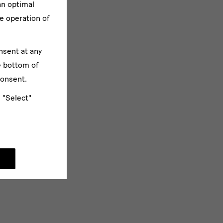
an optimal
e operation of
nsent at any
e bottom of
consent.
e "Select"