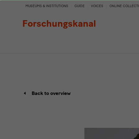
Detail
MUSEUMS & INSTITUTIONS
GUIDE
VOICES
ONLINE COLLECT
Forschungskanal
Person
Back to overview
details
page