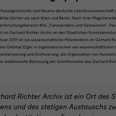
e Kunstgeschichte und Neuere deutsche Literaturwissenschaft 
ktika führten sie nach Wien und Berlin. Nach ihrer Magisterarbe
derforschungsbereich 804 „Transzendenz und Gemeinsinn“. Para
eit im Gerhard Richter Archiv an den Staatlichen Kunstsammlun
anuar 2017 ist sie wissenschaftliche Mitarbeiterin im Gerhard R
iter Dietmar Elger in organisatorischen wie wissenschaftlichen
ventarisierung und Archivierung, die Organisation von Ausstel
e redaktionelle Betreuung der Schriftenreihe des Gerhard Rich
ard Richter Archiv ist ein Ort des
ens und des stetigen Austauschs z