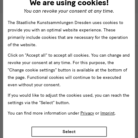
We are using cookies!
You can revoke your consent at any time.
The Staatliche Kunstsammlungen Dresden uses cookies to
provide you with an optimal website experience. These
Überschrift
primarily include cookies that are necessary for the operation
TIMELINE
LIST VIEW
of the website.
Click on "Accept all" to accept all cookies. You can change and
2019
2020
revoke your consent at any time. For this purpose, the
Projekte
"Change cookie settings" button is available at the bottom of
the page. Functional cookies will continue to be executed
even without your consent.
Veröffentlichungen
If you would like to adjust the cookies used, you can reach the
settings via the "Select" button.
ng as a displaycing practice
Escape Route to Marseille
Time L
You can find more information under
Privacy
or
Imprint
.
dard spreche
Lookin
Visuell
Select
Doppe