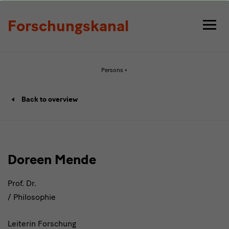
Detail
Forschungskanal
Active
Persons
page:
Detail
Person
Back to overview
details
page
Doreen Mende
Prof. Dr.
/ Philosophie
Leiterin Forschung