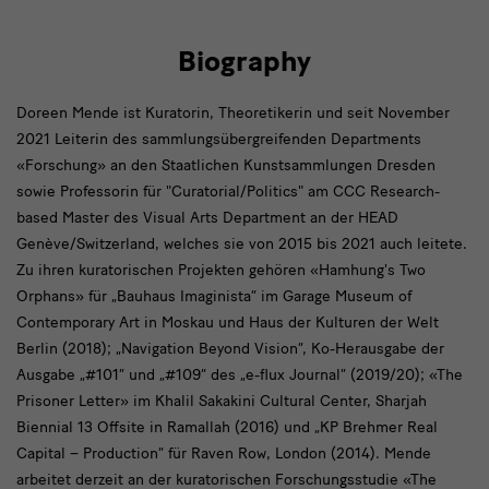
Biography
Doreen Mende ist Kuratorin, Theoretikerin und seit November
2021 Leiterin des sammlungsübergreifenden Departments
«Forschung» an den Staatlichen Kunstsammlungen Dresden
sowie Professorin für "Curatorial/Politics" am CCC Research-
based Master des Visual Arts Department an der HEAD
Genève/Switzerland, welches sie von 2015 bis 2021 auch leitete.
Zu ihren kuratorischen Projekten gehören «Hamhung's Two
Orphans» für „Bauhaus Imaginista“ im Garage Museum of
Contemporary Art in Moskau und Haus der Kulturen der Welt
Berlin (2018); „Navigation Beyond Vision“, Ko-Herausgabe der
Ausgabe „#101“ und „#109“ des „e-flux Journal“ (2019/20); «The
Prisoner Letter» im Khalil Sakakini Cultural Center, Sharjah
Biennial 13 Offsite in Ramallah (2016) und „KP Brehmer Real
Capital – Production“ für Raven Row, London (2014). Mende
arbeitet derzeit an der kuratorischen Forschungsstudie «The