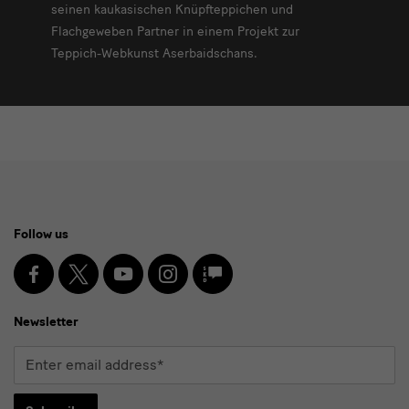
seinen kaukasischen Knüpfteppichen und
Flachgeweben Partner in einem Projekt zur
Teppich-Webkunst Aserbaidschans.
Social
Follow us
Media
and
Facebook
X
Youtube
Instagram
SKD
Blog
Newsletter
Newsletter
Enter
email
address*