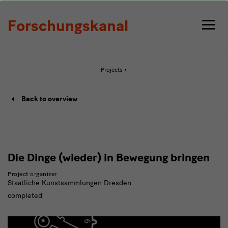
Detail
Forschungskanal
Active
Projects
page:
Detail
Project
Back to overview
details
page
Die Dinge (wieder) in Bewegung bringen
Project organizer
Staatliche Kunstsammlungen Dresden
completed